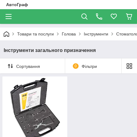
АвтоГраф
Товари та послуги
Голова
Інструменти
Стоматоло
Інструменти загального призначення
Сортування
0
Фільтри