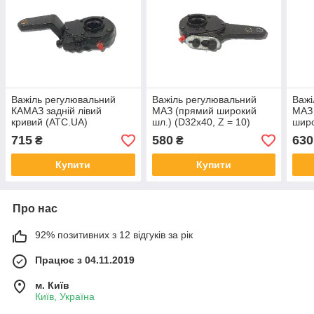
Важіль регулювальний
Важіль регулювальний
Важі
КАМАЗ задній лівий
МАЗ (прямий широкий
МАЗ 
кривий (ATC.UA)
шл.) (D32х40, Z = 10)
широ
(ATC.UA) РТ-40-31
PT-4
715
580
630
₴
₴
Купити
Купити
Про нас
92% позитивних з 12 відгуків за рік
Працює з 04.11.2019
м. Київ
Київ, Україна