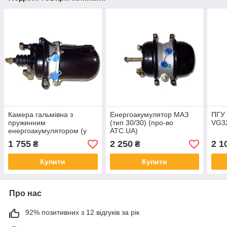
Камера гальмівна з
Енергоакумулятор МАЗ
ПГУ 
пружинним
(тип 30/30) (про-во
VG32
енергоакумулятором (у
ATC.UA)
зборі, тип 20/20) (про-о
1 755
2 250
2 1
₴
₴
ATC.UA)
Купити
Купити
Про нас
92% позитивних з 12 відгуків за рік