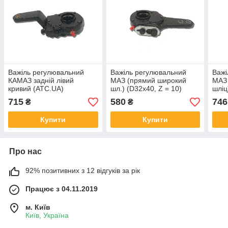
Важіль регулювальний
Важіль регулювальний
Важі
КАМАЗ задній лівий
МАЗ (прямий широкий
МАЗ 
кривий (ATC.UA)
шл.) (D32х40, Z = 10)
шліц
(ATC.UA) РТ-40-31
ATC.
715
580
746
₴
₴
Купити
Купити
Про нас
92% позитивних з 12 відгуків за рік
Працює з 04.11.2019
м. Київ
Київ, Україна