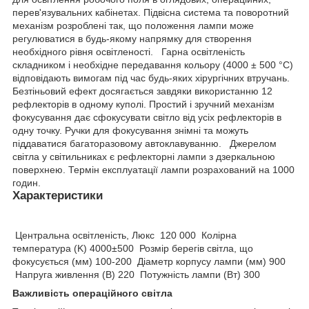
перев'язувальних кабінетах. Підвісна система та поворотний
механізм розроблені так, що положення лампи може
регулюватися в будь-якому напрямку для створення
необхідного рівня освітленості. Гарна освітленість
складником і необхідне передавання кольору (4000 ± 500 °C)
відповідають вимогам під час будь-яких хірургічних втручань.
Безтіньовий ефект досягається завдяки використанню 12
рефлекторів в одному куполі. Простий і зручний механізм
фокусування дає сфокусувати світло від усіх рефлекторів в
одну точку. Ручки для фокусування знімні та можуть
піддаватися багаторазовому автоклавуванню. Джерелом
світла у світильниках є рефлекторні лампи з дзеркальною
поверхнею. Термін експлуатації лампи розрахований на 1000
годин.
Характеристики
Центральна освітленість, Люкс 120 000 Колірна
температура (K) 4000±500 Розмір берегів світла, що
фокусується (мм) 100-200 Діаметр корпусу лампи (мм) 900
Напруга живлення (В) 220 Потужність лампи (Вт) 300
Важливість операційного світла