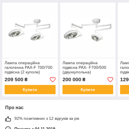
Лампа операційна
Лампа операційна
Ламп
галогенна PAX-F 700/700
підвісна PAX- F700/500
гало
підвісна (2 куполи)
(двухкупольна)
підв
209 500
200 000
129
₴
₴
Купити
Купити
Про нас
92% позитивних з 12 відгуків за рік
Працює з 04.11.2019