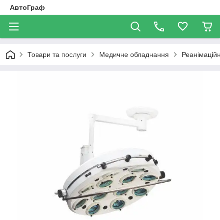
АвтоГраф
Товари та послуги
Медичне обладнання
Реанімацій