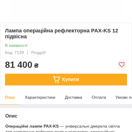
Лампа операційна рефлекторна PAX-KS 12
підвісна
В наявності
Код: 7139
Роздріб
81 400
₴
Купити
Опис
Характеристики
Доставка
Оплата
Умови п
Опис
Операційні лампи РАХ-KS
— універсальні джерела світла
для освітлення робочого поля в оглядових, операційних,