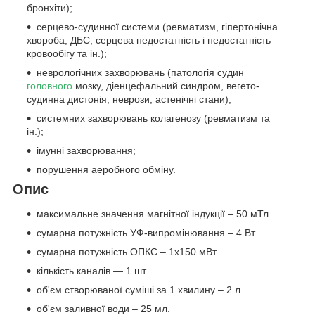
бронхіти);
серцево-судинної системи (ревматизм, гіпертонічна
хвороба, ДБС, серцева недостатність і недостатність
кровообігу та ін.);
неврологічних захворювань (патологія судин
головного
мозку, діенцефальний синдром, вегето-
судинна дистонія, неврози, астенічні стани);
системних захворювань колагенозу (ревматизм та
ін.);
імунні захворювання;
порушення аеробного обміну.
Опис
максимальне значення магнітної індукції – 50 мТл.
сумарна потужність УФ-випромінювання – 4 Вт.
сумарна потужність ОПКС – 1х150 мВт.
кількість каналів — 1 шт.
об'єм створюваної суміші за 1 хвилину – 2 л.
об'єм заливної води – 25 мл.