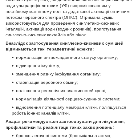
води ультрацефіолетовим (УФ) випромінюванням у
постійному магнітному полі та додаткової активації оптичним
потоком червоного спектра (ОПКС). Отримана суміш
використовується для проведення синглетано-кисневих
інгаляцій, активації води (водних розчинів), приготування
синглесно-кисневих коктейлів або пінок.
Внаслідок застосування синглесно-кисневих сумішей
відмикаються такі терапевтичні ефекти:
нормалізація антиоксидантного статусу організму;
підвищення імунітету;
зменшення ризику інфікування організму;
стабілізація аеробного обміну;
поліпшення реологічних властивостей крові;
нормалізація діяльності серцево-судинної системи;
відновлення потенціалу мембран клітки, поліпшується
робота іонних каналів клітки.
Апарат рекомендується застосовувати для лікування,
профілактики та реабілітації таких захворювань:
бронхо-легочної системи (броньхіальна астма,