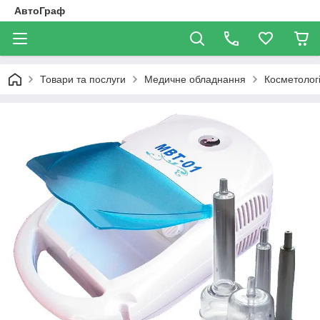
АвтоГраф
Товари та послуги
Медичне обладнання
Косметологі