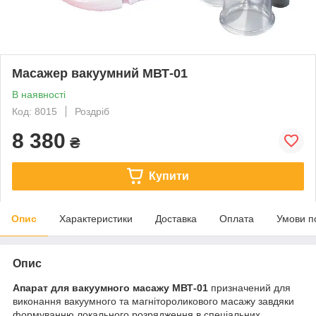
Масажер вакуумний МВТ-01
В наявності
Код: 8015
Роздріб
8 380
₴
Купити
Опис
Характеристики
Доставка
Оплата
Умови п
Опис
Апарат для вакуумного масажу МВТ-01
призначений для
виконання вакуумного та магнітороликового масажу завдяки
формуванню локального розрядження в спеціальних