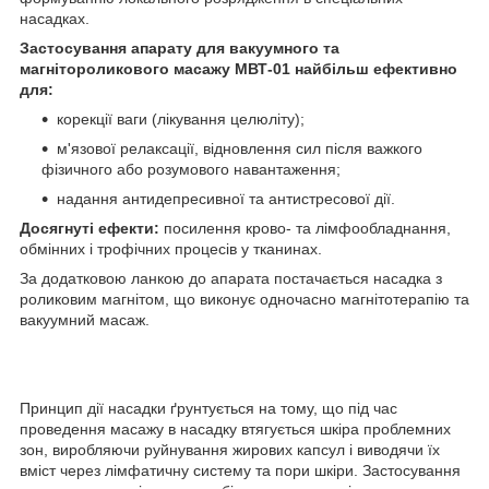
насадках.
Застосування апарату для вакуумного та
магнітороликового масажу МВТ-01 найбільш ефективно
для:
корекції ваги (лікування целюліту);
м'язової релаксації, відновлення сил після важкого
фізичного або розумового навантаження;
надання антидепресивної та антистресової дії.
Досягнуті ефекти:
посилення крово- та лімфообладнання,
обмінних і трофічних процесів у тканинах.
За додатковою ланкою до апарата постачається насадка з
роликовим магнітом, що виконує одночасно магнітотерапію та
вакуумний масаж.
Принцип дії насадки ґрунтується на тому, що під час
проведення масажу в насадку втягується шкіра проблемних
зон, виробляючи руйнування жирових капсул і виводячи їх
вміст через лімфатичну систему та пори шкіри. Застосування