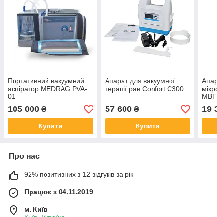
Портативний вакуумний
Апарат для вакуумної
Апар
аспіратор MEDRAG PVA‐
терапії ран Confort C300
мікр
01
МВТ-
моди
105 000
57 600
19 
₴
₴
Купити
Купити
Про нас
92% позитивних з 12 відгуків за рік
Працює з 04.11.2019
м. Київ