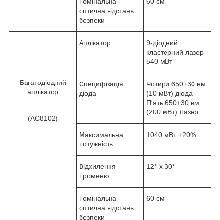
номінальна
60 см
оптична відстань
безпеки
Аплікатор
9-діодний
кластерний лазер
540 мВт
Багатодіодний
Специфікація
Чотири 650±30 нм
аплікатор
діода
(10 мВт) діода
П'ять 650±30 нм
(200 мВт) Лазер
(AC8102)
Максимальна
1040 мВт ±20%
потужність
Відхилення
12° x 30°
променю
номінальна
60 см
оптична відстань
безпеки