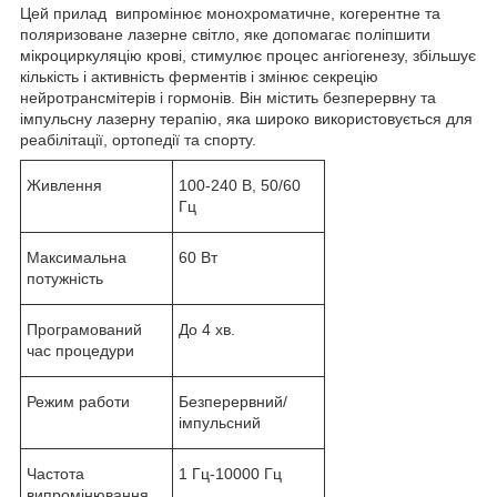
Цей прилад випромінює монохроматичне, когерентне та
поляризоване лазерне світло, яке допомагає поліпшити
мікроциркуляцію крові, стимулює процес ангіогенезу, збільшує
кількість і активність ферментів і змінює секрецію
нейротрансмітерів і гормонів. Він містить безперервну та
імпульсну лазерну терапію, яка широко використовується для
реабілітації, ортопедії та спорту.
Живлення
100-240 В, 50/60
Гц
Максимальна
60 Вт
потужність
Програмований
До 4 хв.
час процедури
Режим работи
Безперервний/
імпульсний
Частота
1 Гц-10000 Гц
випромінювання