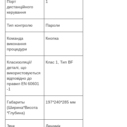
Порт
1
дистанційного
керування
Тип контролю
Пароли
Команда
Кнопка
виконання
процедури
Класизоляції/
Клас 1, Тип BF
деталі, що
використовуються
відповідно до
правил EN 60601
-1
Габариты
197*240*285 мм
(Ширина*Висота
*Глубина)
Звук
Динамік