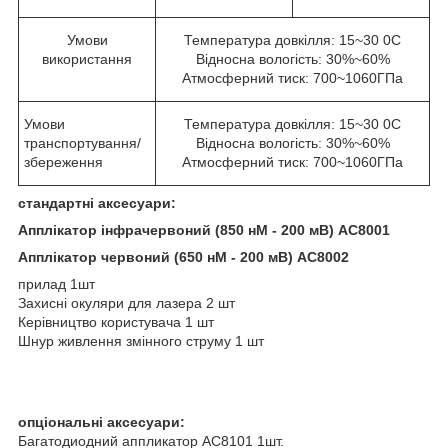
Умови
Температура довкілля: 15~30
0
C
використання
Відносна вологість: 30%~60%
Атмосферний тиск: 700~1060ГПа
Умови
Температура довкілля: 15~30
0
C
транспортування/
Відносна вологість: 30%~60%
збереження
Атмосферний тиск: 700~1060ГПа
стандартні аксесуари:
Апплікатор інфрачервоний (850 нМ - 200 мВ) AC8001
Апплікатор червоний (650 нМ - 200 мВ) AC8002
прилад 1шт
Захисні окуляри для лазера 2 шт
Керівництво користувача 1 шт
Шнур живлення змінного струму 1 шт
опціональні аксесуари:
Багатодиодний аппликатор AC8101 1шт.