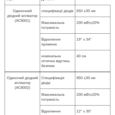
Одиночний
специфікації діодів
650 ±30 нм
діодний аплікатор
(AC8001)
Максимальна
200 мВт±20%
потужність
Відхилення
19° x 34°
променю
номінальна
40 см
оптична відстань
безпеки
Одиночий діодний
Специфікація
850 ±30 нм
аплікатор
діода
(AC8002)
Максимальна
200 мВт±20%
потужність
Відхилення
12° x 30°