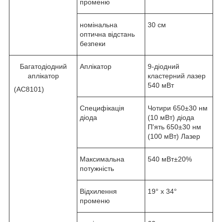
променю
номінальна
30 см
оптична відстань
безпеки
Багатодіодний
Аплікатор
9-діодний
аплікатор
кластерний лазер
540 мВт
(AC8101)
Специфікація
Чотири 650±30 нм
діода
(10 мВт) діода
П'ять 650±30 нм
(100 мВт) Лазер
Максимальна
540 мВт±20%
потужність
Відхилення
19° x 34°
променю