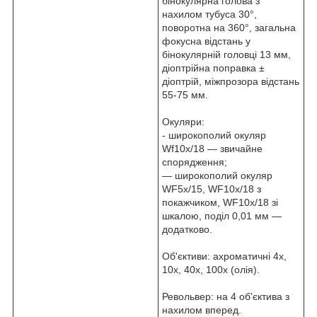
бінокулярна голова з
нахилом тубуса 30°,
поворотна на 360°, загальна
фокусна відстань у
бінокулярній головці 13 мм,
діоптрійна поправка ±
діоптрій, міжпрозора відстань
55-75 мм.
Окуляри:
- широкополий окуляр
Wf10x/18 — звичайне
спорядження;
— широкополий окуляр
WF5x/15, WF10x/18 з
покажчиком, WF10x/18 зі
шкалою, поділ 0,01 мм —
додатково.
Об'єктиви: ахроматичні 4х,
10х, 40х, 100х (олія).
Револьвер: на 4 об'єктива з
нахилом вперед.