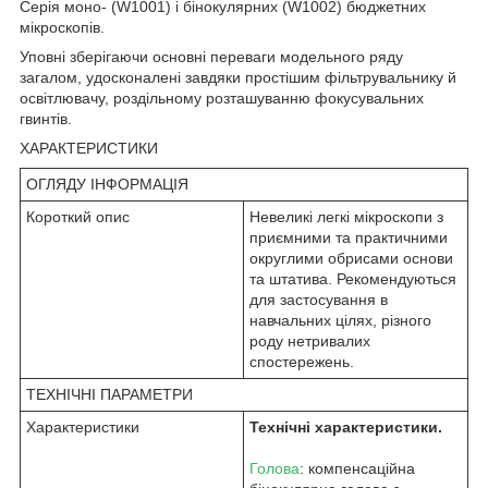
Серія моно- (W1001) і бінокулярних (W1002) бюджетних
мікроскопів.
Уповні зберігаючи основні переваги модельного ряду
загалом, удосконалені завдяки простішим фільтрувальнику й
освітлювачу, роздільному розташуванню фокусувальних
гвинтів.
ХАРАКТЕРИСТИКИ
ОГЛЯДУ ІНФОРМАЦІЯ
Короткий опис
Невеликі легкі мікроскопи з
приємними та практичними
округлими обрисами основи
та штатива. Рекомендуються
для застосування в
навчальних цілях, різного
роду нетривалих
спостережень.
ТЕХНІЧНІ ПАРАМЕТРИ
Характеристики
Технічні характеристики.
Голова
: компенсаційна