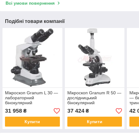
Всі умови повернення
Подібні товари компанії
Мікроскоп Granum L 30 —
Мікроскоп Granum R 50 —
Мікр
лабораторний
дослідницький
— бі
бінокулярний
бінокулярний
трин
31 958
37 424
42 
₴
₴
Купити
Купити