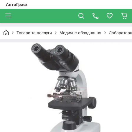
АвтоГраф
Товари та послуги
Медичне обладнання
Лабораторн