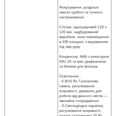
Фокусування: роздільні
гвинти грубого та точного
настроювання.
Столик: одношаровий 120 х
120 мм, надбудований
виробник, зона переміщення
в Х/В площині, з керуванням
під ліву руку.
Конденсор: Аббі з апертурою
NA1.25 та ірис-діафрагмою
та блоком для фільтра.
Освітлення:
- 6 В/10 Вт, Галогенова
лампа, регулювання
яскравості, дзеркало для
роботи від денного світла —
звичайне спорядження;
- S-Світлодіодна підсвітка,
регулювання яскравості,
аналог галогенової 40 Вт