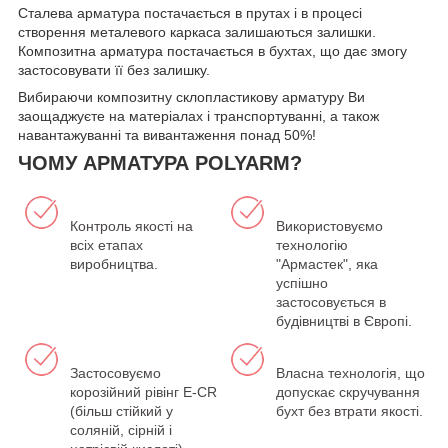
Сталева арматура постачається в прутах і в процесі
створення металевого каркаса залишаються залишки.
Композитна арматура постачається в бухтах, що дає змогу
застосовувати її без залишку.
Вибираючи композитну склопластикову арматуру Ви
заощаджуєте на матеріалах і транспортуванні, а також
навантажуванні та вивантаження понад 50%!
ЧОМУ АРМАТУРА POLYARM?
Контроль якості на
Використовуємо
всіх етапах
технологію
виробництва.
"Армастек", яка
успішно
застосовується в
будівництві в Європі.
Застосовуємо
Власна технологія, що
корозійний рівінг E-CR
допускає скручування
(більш стійкий у
бухт без втрати якості.
соляній, сірній і