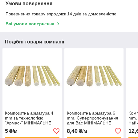
Умови повернення
Повернення товару впродовж 14 днів за домовленістю
Всі умови повернення
Подібні товари компанії
Композитна арматура 4
Композитна арматура 6
Комп
mm за технологією
mm. Суперпропонування
mm. 
"Армаск" МІНІМАЛЬНЕ
для Вас МІНІМАЛЬНЕ
Найк
ЗАМОВЛЕННЯ ВІД 300 М
ЗАМОВЛЕННЯ ВІД 300 М
МІН
5
8,40
12,
₴/м
₴/м
ЗАМ