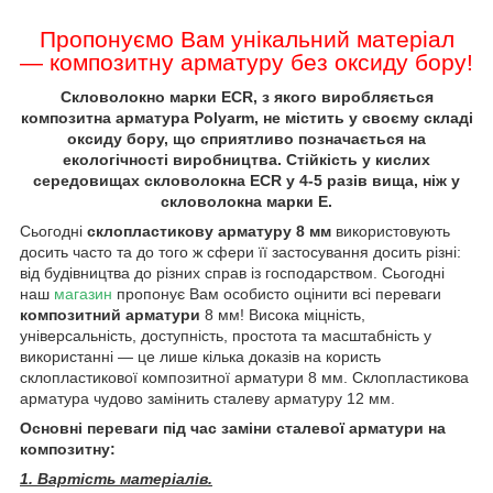
Пропонуємо Вам унікальний матеріал
— композитну арматуру без оксиду бору!
Скловолокно марки ECR, з якого виробляється
композитна арматура Polyarm, не містить у своєму складі
оксиду бору, що сприятливо позначається на
екологічності виробництва. Стійкість у кислих
середовищах скловолокна ECR у 4-5 разів вища, ніж у
скловолокна марки E.
Сьогодні
склопластикову арматуру 8 мм
використовують
досить часто та до того ж сфери її застосування досить різні:
від будівництва до різних справ із господарством. Сьогодні
наш
магазин
пропонує Вам особисто оцінити всі переваги
композитний арматури
8 мм! Висока міцність,
універсальність, доступність, простота та масштабність у
використанні — це лише кілька доказів на користь
склопластикової композитної арматури 8 мм. Склопластикова
арматура чудово замінить сталеву арматуру 12 мм.
Основні переваги під час заміни сталевої арматури на
композитну:
1. Вартість матеріалів.