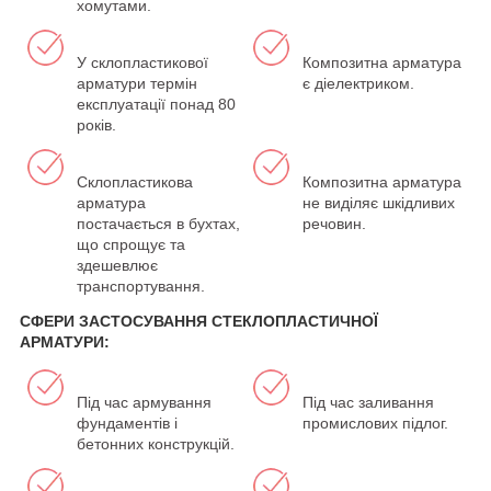
хомутами.
У склопластикової
Композитна арматура
арматури термін
є діелектриком.
експлуатації понад 80
років.
Склопластикова
Композитна арматура
арматура
не виділяє шкідливих
постачається в бухтах,
речовин.
що спрощує та
здешевлює
транспортування.
СФЕРИ ЗАСТОСУВАННЯ СТЕКЛОПЛАСТИЧНОЇ
АРМАТУРИ:
Під час армування
Під час заливання
фундаментів і
промислових підлог.
бетонних конструкцій.