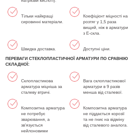
натрієвій кислоті).
Тільки найкращі
Коефіцієнт міцності на
сировинні матеріали.
розтяг у 1,5 раза
вищий, ніж в арматури
з Е-скла.
Швидка доставка.
Доступні ціни.
ПЕРЕВАГИ СТЕКЛОПЛАСТИЧНОЇ АРМАТУРИ ПО СРАВНІЮ
СКЛАДНОЇ:
Склопластикова
Вага склопластикової
арматура міцніша за
арматури в 9 разів
сталеву втричі.
менша від сталевої.
Композитна арматура
Композитна арматура
не потребує
не піддається корозії
зварювання, а
та не гниє на відміну
зв'язується
від сталевого аналога.
нейлоновими