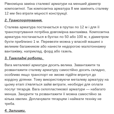
Рівноміцна заміна сталевої арматури на менший діаметр
композитної. Так композитна арматура 8 мм замінить сталеву
12 мм без втрати міцності конструкції.
2. Транспортування.
Сталева арматура постачається в прутах по 12 м і для її
транспортування потрібна довгомірна вантажівка. Композитна
арматура постачається в бухтах по 50 або 100 м, з діаметром
бухти приблизно 1 м. Перевезти можна у власній машині з
великим багажником або нанести недорогою малотоннажну
вантажівку, наприклад, форд або газель.
3. Такеладні роботи.
Вага металевої арматури досить велика. Завантажити та
розвантажити сталеву арматуру самостійно досить складно,
особливо якщо транспорт не зможе підійти впритул до
кордону ділянки. Тому використовуючи металеву арматуру на
цьому етапі з'являться зайві витрати, необхідні для оплати
послуг тягарців. Вага склопластикової арматури — набагато
менша. Занурити та розвантажити її можна самостійно за
кілька хвилин. Доплачувати тягарцям і наймати техніку не
треба.
4. Залишки.