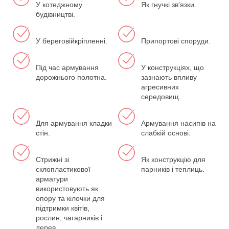
У котеджному
Як гнучкі зв'язки.
будівництві.
У береговійкріпленні.
Припортові споруди.
Під час армування
У конструкціях, що
дорожнього полотна.
зазнають впливу
агресивних
середовищ.
Для армування кладки
Армування насипів на
стін.
слабкій основі.
Стрижні зі
Як конструкцію для
склопластикової
парників і теплиць.
арматури
використовують як
опору та кілочки для
підтримки квітів,
рослин, чагарників і
дерев.