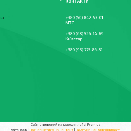
їна
+380 (50) 842-53-01
МТС
+380 (68) 526-14-69
Київстар
+380 (93) 775-86-81
Сайт створений на маркетплейсі
Prom.ua
АвтоГраф |
Поскаржитися на контент
|
Політика конфіденційності