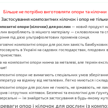
Більше не потрібно виготовляти опори та кілочки 
Застосування композитних кілочок і опор не тільк
позитні опори (кілочки) для рослин
— новий продукт на
лин виробляють із міцного матеріалу — скловолокна та сп
ріння під дією ультрафіолетових променів сонця.
говічні композитні опори для рослин замість бамбукових
тосовують в Україні на садових господарствах, плодових
приємствах.
а на композитні опори нижча за металеві, але термін експ
вше!
позитні опори не вимагають спеціальних умов зберігання, 
ператур на відміну від металевих. Легко миються і склад
позитні опори для рослин не гниють, не іржавіють, не ла
рив і отрутних кіптявок. Безпечні та екологічні для ґрунт
версальні — їм знайдеться застосування в будь-якому куто
реваги опор і кілочок для рослин із комп