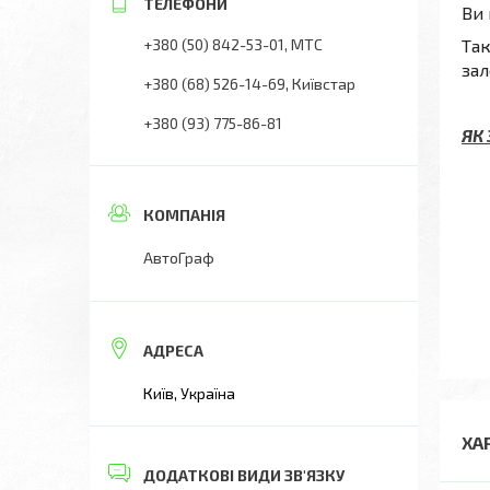
Ви 
Так
+380 (50) 842-53-01
МТС
зал
+380 (68) 526-14-69
Київстар
+380 (93) 775-86-81
ЯК
АвтоГраф
Київ, Україна
ХА