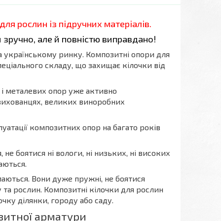
для рослин із підручних матеріалів.
и зручно
, але й повністю виправдано!
 українському ринку. Композитні опори для
еціального складу, що захищає кілочки від
 і металевих опор уже активно
 вихованцях, великих виноробних
луатації композитних опор на багато років
не боятися ні вологи, ні низьких, ні високих
аються.
маються. Вони дуже пружні, не боятися
у та рослин. Композитні кілочки для рослин
чку ділянки, городу або саду.
озитної арматури