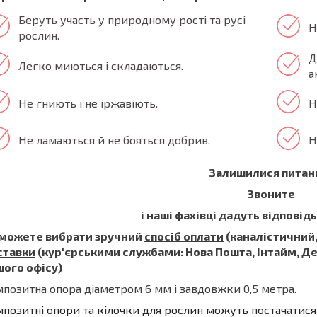
Беруть участь у природному рості та русі
Н
рослин.
Д
Легко миються і складаються.
а
Не гниють і не іржавіють.
Н
Не ламаються й не бояться добрив.
Н
Залишилися питан
Звоните
і наші фахівці дадуть відповідь
 можете вибрати зручний
спосіб оплати
(каналістичний,
ставки
(кур'єрськими службами: Нова Пошта, Інтайм, Дел
шого офісу)
позитна опора діаметром 6 мм і завдовжки 0,5 метра.
позитні опори та кілочки для рослин можуть постачатися 