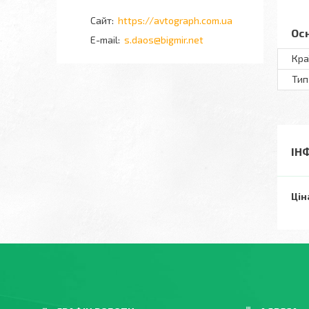
https://avtograph.com.ua
Ос
s.daos@bigmir.net
Кра
Тип
ІН
Цін