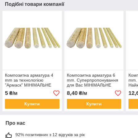
Подібні товари компанії
Композитна арматура 4
Композитна арматура 6
Комп
mm за технологією
mm. Суперпропонування
mm. 
"Армаск" МІНІМАЛЬНЕ
для Вас МІНІМАЛЬНЕ
Найк
ЗАМОВЛЕННЯ ВІД 300 М
ЗАМОВЛЕННЯ ВІД 300 М
МІН
5
8,40
12,
₴/м
₴/м
ЗАМ
Купити
Купити
Про нас
92% позитивних з 12 відгуків за рік