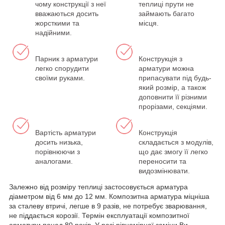
чому конструкції з неї
теплиці прути не
вважаються досить
займають багато
жорсткими та
місця.
надійними.
Парник з арматури
Конструкція з
легко спорудити
арматури можна
своїми руками.
припасувати під будь-
який розмір, а також
доповнити її різними
прорізами, секціями.
Вартість арматури
Конструкція
досить низька,
складається з модулів,
порівнюючи з
що дає змогу її легко
аналогами.
переносити та
видозмінювати.
Залежно від розміру теплиці застосовується арматура
діаметром від 6 мм до 12 мм. Композитна арматура міцніша
за сталеву втричі, легше в 9 разів, не потребує зварювання,
не піддається корозії. Термін експлуатації композитної
арматури понад 80 років. У разі рівномірної заміни Ви