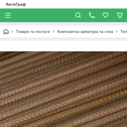
АвтоГраф
Товари та послуги
Композитна арматура та сітка
Теп