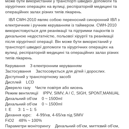
може бути використаний у транспорті швидкої допомоги та
хірургічних операціях на вулиці, респіраторній медицині та
операційних залах різних типів лікарень.
ІВЛ CWH-2010 являє собою переносний синхронний ІВЛ з
електричним і ручним керуванням із таймером. CWH-2010
використовується для реанімації та підтримки пацієнтів із
дихальною недостатністю, польової хірургії та реанімації
після хірургічної операції. Він може бути використаний у
транспорті швидкої допомоги та хірургічних операціях на
вулиці, респіраторній медицині та операційних залах різних
типів лікарень.
Керування З електронним керуванням
Застосування Застосовується для дітей і дорослих.
Доступний у транспортному засобі
Дисплей LCD
Джерело газу Чисте повітря або кисень
Режим вентиляції IPPV, SIMV, A / C, SIGH, SPONT,MANUAL
Дихальний об'єм 0 ~ 1500ml
Дихальний об'єм 0 ~ 1500ml
I: E 3: 1 ~ 1: 5
Дихання курс: 4-99/хв, 4-65/хв під SIMV
FiO2 48% ~ 100%
Параметри моніторингу Дихальний об'єм, миттєвий об'єм,