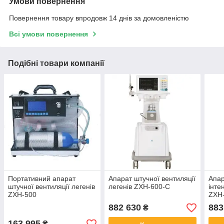
Умови повернення
Повернення товару впродовж 14 днів за домовленістю
Всі умови повернення
Подібні товари компанії
Портативний апарат
Апарат штучної вентиляції
Апар
штучної вентиляції легенів
легенів ZXH-600-С
інте
ZXH-500
ZXH-
ком
882 630
883
₴
163 995
₴