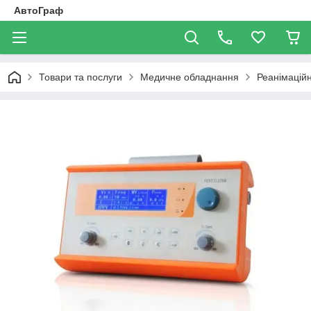
АвтоГраф
Товари та послуги
Медичне обладнання
Реанімацій