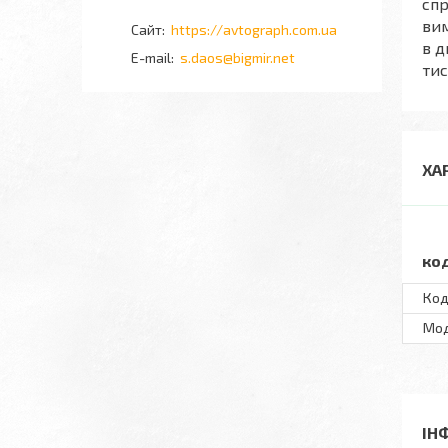
спр
вим
https://avtograph.com.ua
в д
s.daos@bigmir.net
тис
ХА
ко
Ко
Мо
ІН