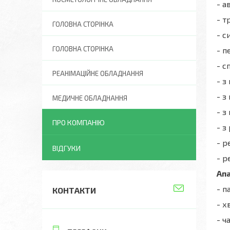
- а
- т
ГОЛОВНА СТОРІНКА
- с
ГОЛОВНА СТОРІНКА
- п
- с
РЕАНІМАЦІЙНЕ ОБЛАДНАННЯ
- з
- з
МЕДИЧНЕ ОБЛАДНАННЯ
- з
ПРО КОМПАНІЮ
- з
- р
ВІДГУКИ
- р
Апа
- п
КОНТАКТИ
- х
- ч