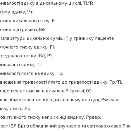
ривалості вдиху в дихальному циклі, Тi/Тс;
б'єму вдиху, Vт;
отоку дихального газу, F;
отоку підтримки, BiF;
емператури дихальної суміші Т у трійнику пацієнта;
оточного тиску вдиху, Pi;
ереднього тиску ІВЛ, Р';
ривалості вдиху, Тi;
ривалості плато на вдиху, Тp;
ідношення тривалості плато до тривалості вдиху, Тр/Тi;
онцентрації кисню в дихальній суміші, O2;
івня обмеження тиску в дихальному контурі, Рw max;
иску плато, Рp;
озитивного тиску наприкінці видиху, Рpeep.
рат ІВЛ Бриз обладнаний звуковою та світловою аварійно