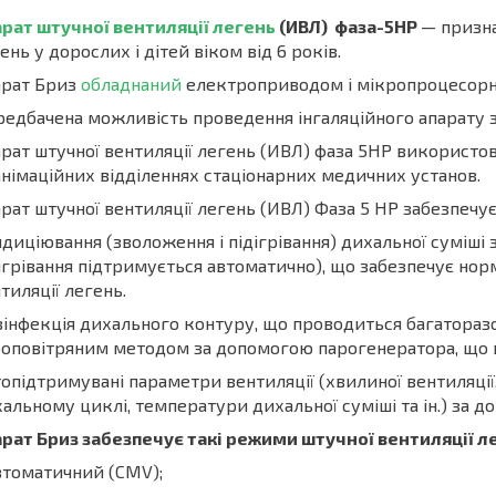
рат штучної вентиляції легень
(ИВЛ) фаза-5НР
— призна
ень у дорослих і дітей віком від 6 років.
арат Бриз
обладнаний
електроприводом і мікропроцесорн
едбачена можливість проведення інгаляційного апарату з
рат штучної вентиляції легень (ИВЛ) фаза 5HP використову
німаційних відділеннях стаціонарних медичних установ.
рат штучної вентиляції легень (ИВЛ) Фаза 5 НР забезпечує
диціювання (зволоження і підігрівання) дихальної суміш
ігрівання підтримується автоматично), що забезпечує норм
тиляції легень.
інфекція дихального контуру, що проводиться багатораз
оповітряним методом за допомогою парогенератора, що 
опідтримувані параметри вентиляції (хвилиної вентиляції,
альному циклі, температури дихальної суміші та ін.) за 
рат Бриз забезпечує такі режими штучної вентиляції ле
втоматичний (СМV);