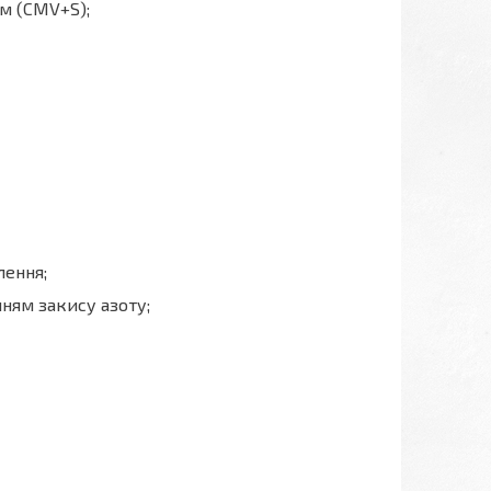
ом (СМV+S);
лення;
ням закису азоту;