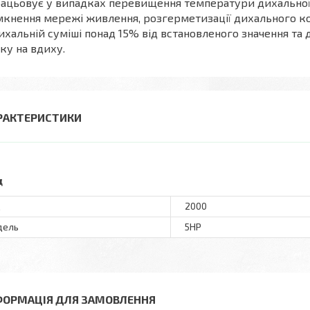
ацьовує у випадках перевищення температури дихальної с
кнення мережі живлення, розгерметизації дихального кон
ихальній суміші понад 15% від встановленого значення та
ку на вдиху.
РАКТЕРИСТИКИ
д
д
2000
дель
5НР
ФОРМАЦІЯ ДЛЯ ЗАМОВЛЕННЯ