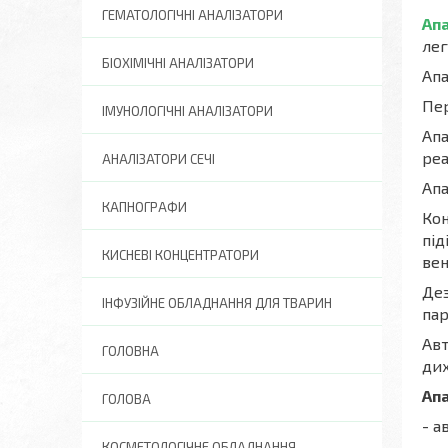
ГЕМАТОЛОГІЧНІ АНАЛІЗАТОРИ
Апа
лег
БІОХІМІЧНІ АНАЛІЗАТОРИ
Ап
Пер
ІМУНОЛОГІЧНІ АНАЛІЗАТОРИ
Апа
реа
АНАЛІЗАТОРИ СЕЧІ
Апа
КАПНОГРАФИ
Кон
під
КИСНЕВІ КОНЦЕНТРАТОРИ
вен
Дез
ІНФУЗІЙНЕ ОБЛАДНАННЯ ДЛЯ ТВАРИН
пар
Авт
ГОЛОВНА
дих
Апа
ГОЛОВА
- а
КОСМЕТОЛОГІЧНЕ ОБЛАДНАННЯ