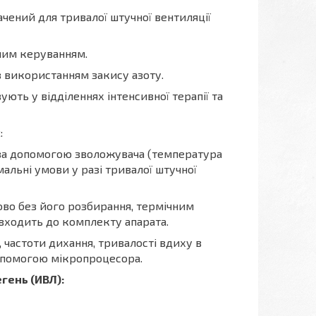
чений для тривалої штучної вентиляції
им керуванням.
 використанням закису азоту.
ють у відділеннях інтенсивної терапії та
:
і за допомогою зволожувача (температура
альні умови у разі тривалої штучної
ово без його розбирання, термічним
входить до комплекту апарата.
 частоти дихання, тривалості вдиху в
допомогою мікропроцесора.
гень (ИВЛ):