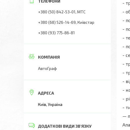
- т
- о
+380 (50) 842-53-01
МТС
- п
+380 (68) 526-14-69
Київстар
- п
+380 (93) 775-86-81
- т
- п
- с
- т
АвтоГраф
- т
- в
- к
- р
Київ, Україна
- т
— п
Апа