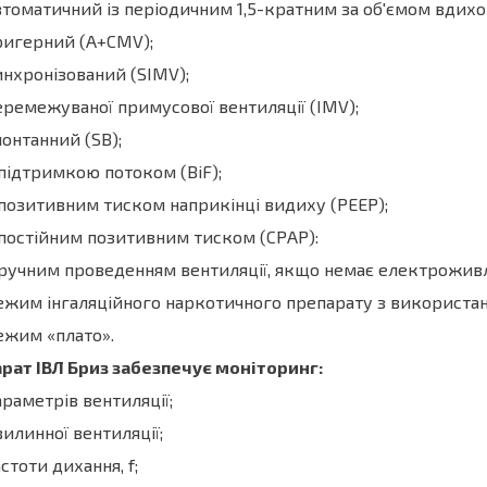
втоматичний із періодичним 1,5-кратним за об'ємом вдих
ригерний (А+СМV);
инхронізований (SIMV);
еремежуваної примусової вентиляції (IMV);
понтанний (SВ);
 підтримкою потоком (ВiF);
 позитивним тиском наприкінці видиху (РЕЕР);
 постійним позитивним тиском (СРАР):
 ручним проведенням вентиляції, якщо немає електрожив
ежим інгаляційного наркотичного препарату з використан
ежим «плато».
рат ІВЛ Бриз забезпечує моніторинг:
араметрів вентиляції;
вилинної вентиляції;
астоти дихання, f;