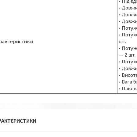
• Під'є
• Довжи
• Довжи
• Довжи
• Потуж
• Потуж
рактеристики
шт.
• Потуж
— 2 шт.
• Потуж
• Довжи
• Висот
• Вага б
• Паков
РАКТЕРИСТИКИ