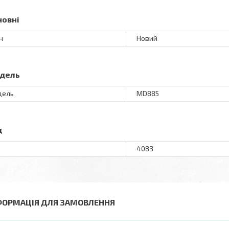
новні
н
Новий
дель
дель
MD885
д
д
4083
ФОРМАЦІЯ ДЛЯ ЗАМОВЛЕННЯ