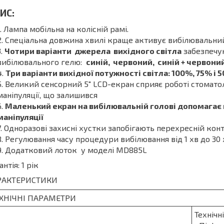
ИС:
Лампа мобільна на колісній рамі.
Спеціальна довжина хвилі краще активує вибілювальни
Чотири варіанти джерела вихідного світла
забезпечу
вибілювального гелю:
синій, червоний, синій + червоний
Три варіанти вихідної потужності світла: 100%, 75% і 
Великий сенсорний 5" LCD-екран сприяє роботі стоматол
маніпуляції, що залишився
Маленький екран на вибілювальній голові допомагає 
маніпуляції
Одноразові захисні хустки запобігають перехресній кон
Регулювання часу процедури вибілювання від 1 хв до 30 
Додатковий лоток у моделі MD885L
антія: 1 рік
РАКТЕРИСТИКИ
ХНІЧНІ ПАРАМЕТРИ
Технічн