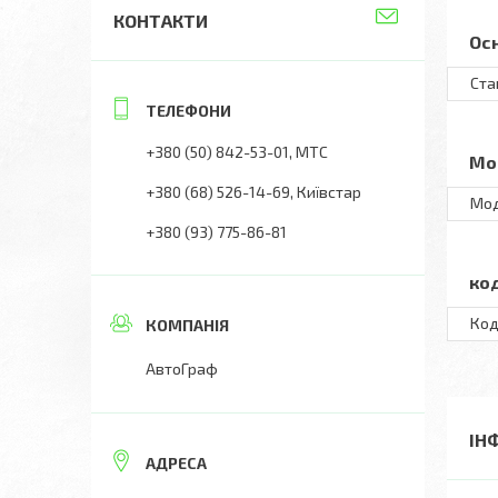
КОНТАКТИ
Ос
Ста
+380 (50) 842-53-01
МТС
Мо
+380 (68) 526-14-69
Київстар
Мо
+380 (93) 775-86-81
ко
Ко
АвтоГраф
ІН