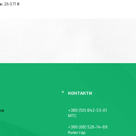
а:
26 071 ₴
їна
+380 (50) 842-53-01
МТС
+380 (68) 526-14-69
Київстар