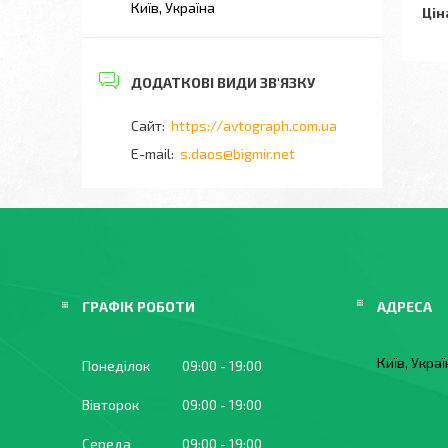
Київ, Україна
Цін
https://avtograph.com.ua
s.daos@bigmir.net
ГРАФІК РОБОТИ
Київ, Укра
Понеділок
09:00
19:00
Вівторок
09:00
19:00
Середа
09:00
19:00