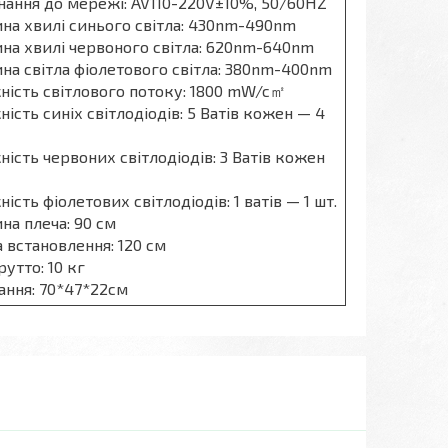
днання до мережі: AV110-220V±10%, 50/60HZ
на хвилі синього світла: 430nm-490nm
на хвилі червоного світла: 620nm-640nm
на світла фіолетового світла: 380nm-400nm
ність світлового потоку: 1800 mW/c㎡
ність синіх світлодіодів: 5 Ватів кожен — 4
ність червоних світлодіодів: 3 Ватів кожен
ність фіолетових світлодіодів: 1 ватів — 1 шт.
на плеча: 90 см
а встановлення: 120 см
рутто: 10 кг
ання: 70*47*22см