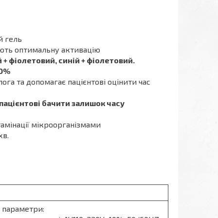
й гель
ють оптимальну активацію
 + фіолетовий, синій + фіолетовий.
50%
ога та допомагає пацієнтові оцінити час
пацієнтові бачити залишок часу
тамінації мікроорганізмами
хв.
і параметри: