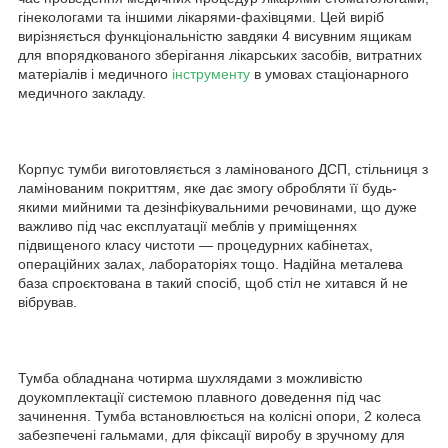
гінекологами та іншими лікарями-фахівцями. Цей виріб
вирізняється функціональністю завдяки 4 висувним ящикам
для впорядкованого зберігання лікарських засобів, витратних
матеріалів і медичного
інструменту
в умовах стаціонарного
медичного закладу.
Корпус тумби виготовляється з ламінованого ДСП, стільниця з
ламінованим покриттям, яке дає змогу обробляти її будь-
якими мийними та дезінфікувальними речовинами, що дуже
важливо під час експлуатації меблів у приміщеннях
підвищеного класу чистоти — процедурних кабінетах,
операційних залах, лабораторіях тощо. Надійна металева
база спроєктована в такий спосіб, щоб стіл не хитався й не
вібрував.
Тумба обладнана чотирма шухлядами з можливістю
доукомплектації системою плавного доведення під час
зачинення. Тумба встановлюється на колісні опори, 2 колеса
забезпечені гальмами, для фіксації виробу в зручному для