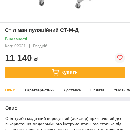
Стіл маніпуляційний СТ-М-Д
В наявності
Код: 02021
Роздріб
11 140
₴
Купити
Опис
Характеристики
Доставка
Оплата
Умови п
Опис
Стіл-тумба медичний пересувний (асистер) призначений для
використання як допоміжного інструментального столика під
час проведення медичних процедур лікарями стоматологами,