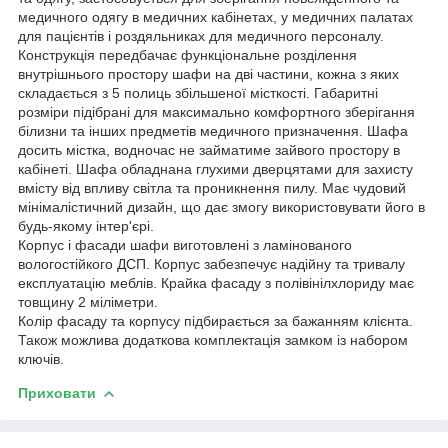
медичного одягу в медичних кабінетах, у медичних палатах
для пацієнтів і роздяльниках для медичного персоналу.
Конструкція передбачає функціональне розділення
внутрішнього простору шафи на дві частини, кожна з яких
складається з 5 полиць збільшеної місткості. Габаритні
розміри підібрані для максимально комфортного зберігання
білизни та інших предметів медичного призначення. Шафа
досить містка, водночас не займатиме зайвого простору в
кабінеті. Шафа обладнана глухими дверцятами для захисту
вмісту від впливу світла та проникнення пилу. Має чудовий
мінімалістичний дизайн, що дає змогу використовувати його в
будь-якому інтер'єрі.
Корпус і фасади шафи виготовлені з ламінованого
вологостійкого ДСП. Корпус забезпечує надійну та тривалу
експлуатацію меблів. Крайка фасаду з полівінілхлориду має
товщину 2 міліметри.
Колір фасаду та корпусу підбирається за бажанням клієнта.
Також можлива додаткова комплектація замком із набором
ключів.
Приховати