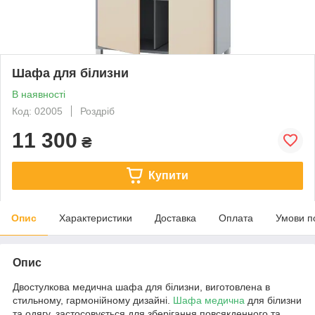
Шафа для білизни
В наявності
Код: 02005
Роздріб
11 300
₴
Купити
Опис
Характеристики
Доставка
Оплата
Умови п
Опис
Двостулкова медична шафа для білизни, виготовлена в
стильному, гармонійному дизайні.
Шафа медична
для білизни
та одягу, застосовується для зберігання повсякденного та