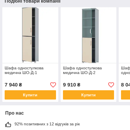
Подібні товари компанії
Шафа одностулкова
Шафа одностулкова
Шаф
медична ШО-Д-1
медична ШО-Д-2
одно
7 940
9 910
8 0
₴
₴
Купити
Купити
Про нас
92% позитивних з 12 відгуків за рік