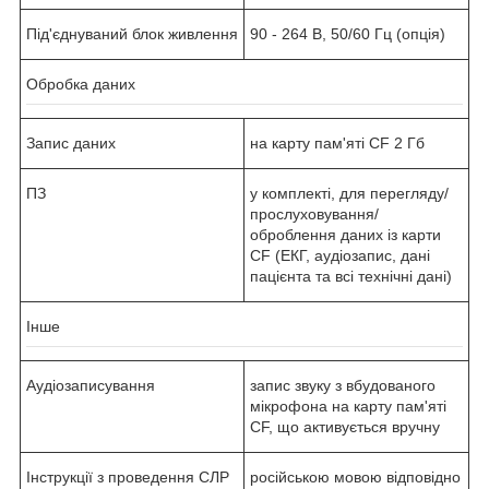
Під'єднуваний блок живлення
90 - 264 В, 50/60 Гц (опція)
Обробка даних
Запис даних
на карту пам'яті CF 2 Гб
ПЗ
у комплекті, для перегляду/
прослуховування/
оброблення даних із карти
CF (ЕКГ, аудіозапис, дані
пацієнта та всі технічні дані)
Інше
Аудіозаписування
запис звуку з вбудованого
мікрофона на карту пам'яті
CF, що активується вручну
Інструкції з проведення СЛР
російською мовою відповідно