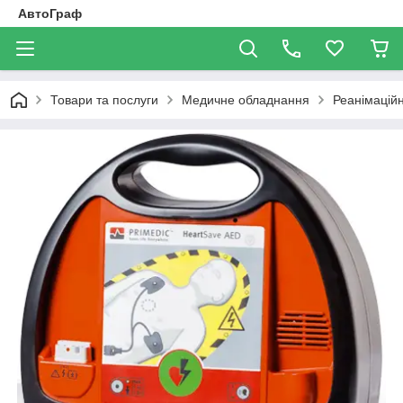
АвтоГраф
Товари та послуги
Медичне обладнання
Реанімацій