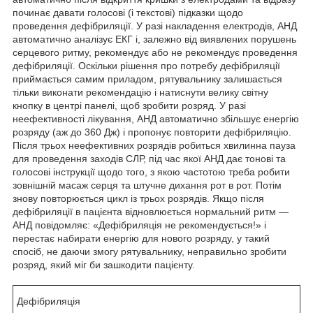
починає давати голосові (і текстові) підказки щодо
проведення дефібриляції. У разі накладення електродів, АНД
автоматично аналізує ЕКГ і, залежно від виявлених порушень
серцевого ритму, рекомендує або не рекомендує проведення
дефібриляції. Оскільки рішення про потребу дефібриляції
приймається самим приладом, рятувальнику залишається
тільки виконати рекомендацію і натиснути велику світну
кнопку в центрі панелі, щоб зробити розряд. У разі
неефективності лікування, АНД автоматично збільшує енергію
розряду (аж до 360 Дж) і пропонує повторити дефібриляцію.
Після трьох неефективних розрядів робиться хвилинна пауза
для проведення заходів СЛР, під час якої АНД дає тонові та
голосові інструкції щодо того, з якою частотою треба робити
зовнішній масаж серця та штучне дихання рот в рот. Потім
знову повторюється цикл із трьох розрядів. Якщо після
дефібриляції в пацієнта відновлюється нормальний ритм —
АНД повідомляє: «Дефібриляція не рекомендується!» і
перестає набирати енергію для нового розряду, у такий
спосіб, не даючи змогу рятувальнику, неправильно зробити
розряд, який міг би зашкодити пацієнту.
Дефібриляція