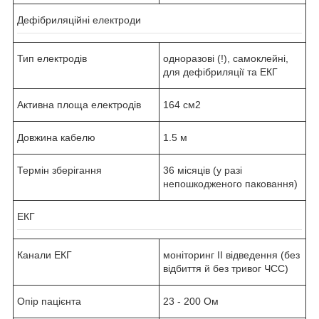
Дефібриляційні електроди
Тип електродів
одноразові (!), самоклейні,
для дефібриляції та ЕКГ
Активна площа електродів
164 см2
Довжина кабелю
1.5 м
Термін зберігання
36 місяців (у разі
непошкодженого паковання)
ЕКГ
Канали ЕКГ
моніторинг II відведення (без
відбиття й без тривог ЧСС)
Опір пацієнта
23 - 200 Ом