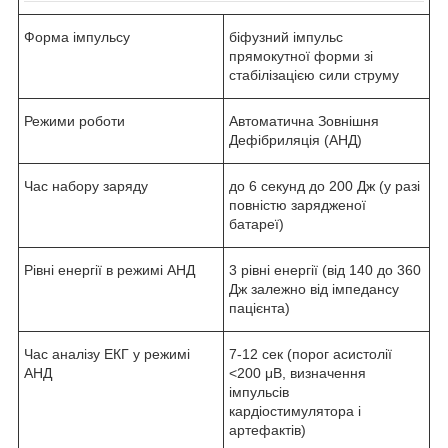
Форма імпульсу
біфузний імпульс
прямокутної форми зі
стабілізацією сили струму
Режими роботи
Автоматична Зовнішня
Дефібриляція (АНД)
Час набору заряду
до 6 секунд до 200 Дж (у разі
повністю зарядженої
батареї)
Рівні енергії в режимі АНД
3 рівні енергії (від 140 до 360
Дж залежно від імпедансу
пацієнта)
Час аналізу ЕКГ у режимі
7-12 сек (порог асистолії
АНД
<200 μВ, визначення
імпульсів
кардіостимулятора і
артефактів)