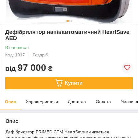
Дефібрилятор напівавтоматичний HeartSave
AED
В наявності
Код: 1017
Роздріб
97 000
від
₴
Купити
Опис
Характеристики
Доставка
Оплата
Умови п
Опис
Дефібрилятор PRIMEDICTM HeartSave вмикається
автоматично після відкриття кришки з електродами та відразу