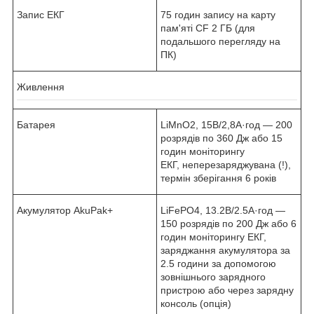
Запис ЕКГ
75 годин запису на карту
пам'яті CF 2 ГБ (для
подальшого перегляду на
ПК)
Живлення
Батарея
LiMnO2, 15В/2,8А·год — 200
розрядів по 360 Дж або 15
годин моніторингу
ЕКГ, неперезаряджувана (!),
термін зберігання 6 років
Акумулятор AkuPak+
LiFePO4, 13.2В/2.5А·год —
150 розрядів по 200 Дж або 6
годин моніторингу ЕКГ,
заряджання акумулятора за
2.5 години за допомогою
зовнішнього зарядного
пристрою або через зарядну
консоль (опція)