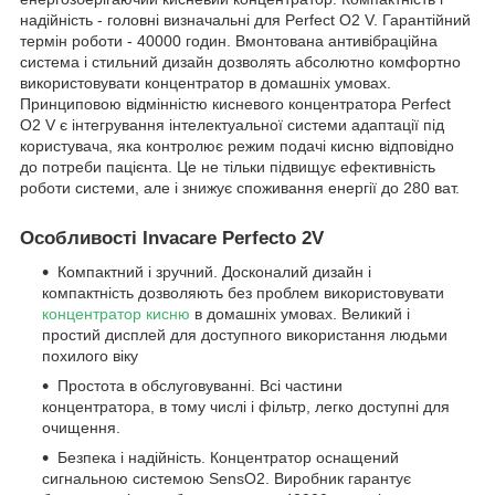
надійність - головні визначальні для Perfect O2 V. Гарантійний
термін роботи - 40000 годин. Вмонтована антивібраційна
система і стильний дизайн дозволять абсолютно комфортно
використовувати концентратор в домашніх умовах.
Принциповою відмінністю кисневого концентратора Perfect
O2 V є інтегрування інтелектуальної системи адаптації під
користувача, яка контролює режим подачі кисню відповідно
до потреби пацієнта. Це не тільки підвищує ефективність
роботи системи, але і знижує споживання енергії до 280 ват.
Особливості Invacare Perfecto 2V
Компактний і зручний. Досконалий дизайн і
компактність дозволяють без проблем використовувати
концентратор кисню
в домашніх умовах. Великий і
простий дисплей для доступного використання людьми
похилого віку
Простота в обслуговуванні. Всі частини
концентратора, в тому числі і фільтр, легко доступні для
очищення.
Безпека і надійність. Концентратор оснащений
сигнальною системою SensO2. Виробник гарантує