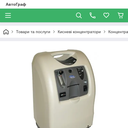
АвтоГраф
Товари та послуги
Кисневі концентратори
Концентра