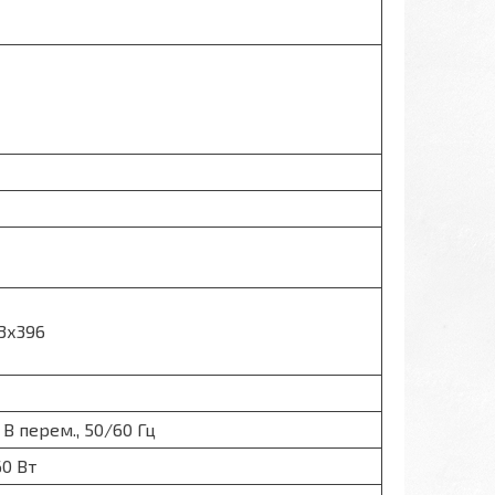
3х396
 В перем., 50/60 Гц
0 Вт