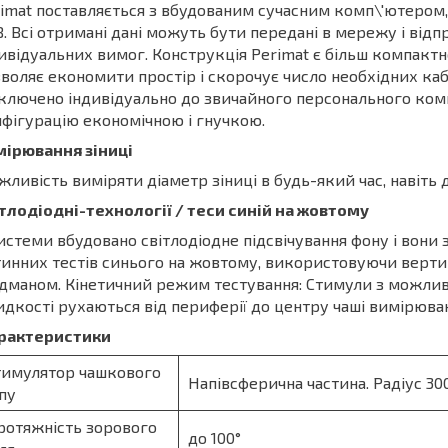
imat поставляється з вбудованим сучасним комп\'ютером,
. Всі отримані дані можуть бути передані в мережу і відп
ивідуальних вимог. Конструкція Perimat є більш компакт
воляє економити простір і скорочує число необхідних кабе
ключено індивідуально до звичайного персонального ком
фігурацію економічною і гнучкою.
мірювання зіниці
ливість виміряти діаметр зіниці в будь-який час, навіть д
тлодіодні-технології / теси синій на жовтому
истеми вбудовано світлодіодне підсвічування фону і вон
инних тестів синього на жовтому, використовуючи верти
дманом. Кінетичний режим тестування: Стимули з можливі
дкості рухаються від периферії до центру чаші вимірюва
рактеристики
имулятор чашкового
Напівсферична частина. Радіус 30
пу
отяжність зорового
до 100°