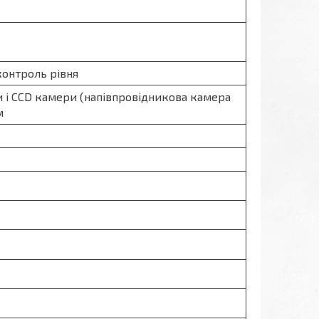
контроль рівня
и і ССD камери (напівпровідникова камера
м