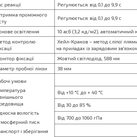
с реакції
Регулюється: від 0,1 до 9,9 с
тримка проміжного
Регулюється: від 0,1 до 9,9 с
сту
нове освітлення
10 асб (3,2 кд/м2), автоматичний 
тод контролю
Хейл-Краков – метод сліпої плям
ксації
на приладах із зарядовим зв'язко
нітор фіксації
Жовтий світлодіод, 588 нм
аметр пробної лінзи
38 мм
бочі умови
мпература
Від +10 °С до + 40 °С
внішнього
редовища
Від 30 до 85 %
дносна вологість
Від 700 до 1060 гПа
мосферний тиск
анспорт і зберігання