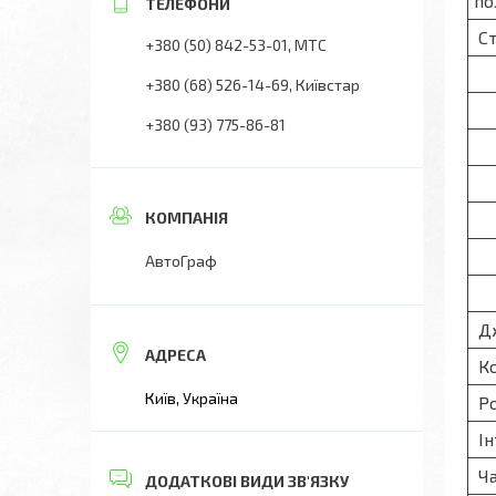
по
Ст
+380 (50) 842-53-01
МТС
+380 (68) 526-14-69
Київстар
+380 (93) 775-86-81
АвтоГраф
Дж
Ко
Київ, Україна
Ро
Ін
Ча