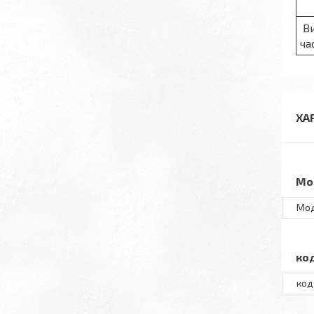
Ви
ча
ХА
Мо
Мо
ко
код