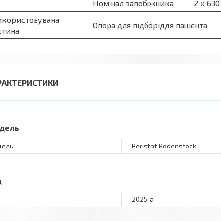
Номінал запобіжника
2 х 630
користовувана
Опора для підборіддя пацієнта
стина
РАКТЕРИСТИКИ
дель
дель
Peristat Rodenstock
д
2025-а