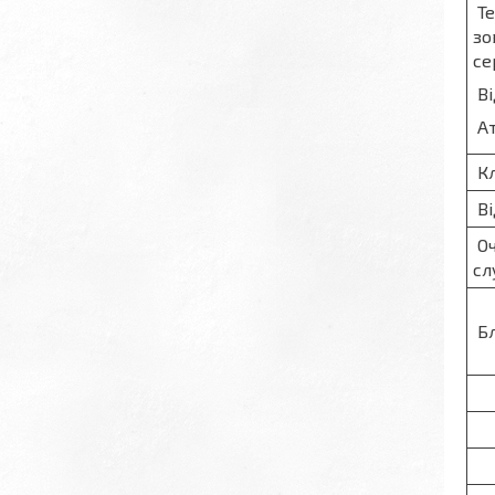
Те
зо
се
Ві
Ат
Кл
Ві
Оч
сл
Бл