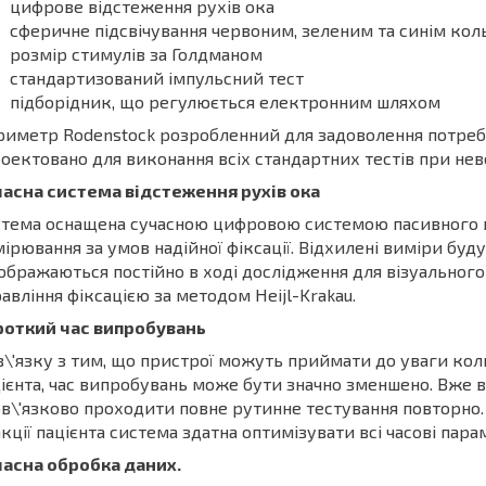
цифрове відстеження рухів ока
сферичне підсвічування червоним, зеленим та синім ко
розмір стимулів за Голдманом
стандартизований імпульсний тест
підборідник, що регулюється електронним шляхом
иметр Rodenstock розробленний для задоволення потреб су
оектовано для виконання всіх стандартних тестів при нев
часна система відстеження рухів ока
тема оснащена сучасною цифровою системою пасивного ві
ірювання за умов надійної фіксації. Відхилені виміри буду
ображаються постійно в ході дослідження для візуального
авління фіксацією за методом Heijl-Krakau.
роткий час випробувань
в\'язку з тим, що пристрої можуть приймати до уваги ко
ієнта, час випробувань може бути значно зменшено. Вже від
в\'язково проходити повне рутинне тестування повторно.
кції пацієнта система здатна оптимізувати всі часові пар
часна обробка даних.