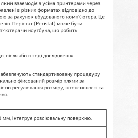
 який взаємодіє з усіма принтерами через
равлені в різних форматах відповідно до
ною за рахунок вбудованого комп\'ютера. Це
лів. Перістат (Peristat) може бути
п\'ютера чи ноутбука, що робить
о, після або в ході дослідження.
и забезпечують стандартизовану процедуру
кально фіксований розмір плями за
стю регулювання розміру, інтенсивності та
ння.
0 мм, Інтегрує розсіювальну поверхню.