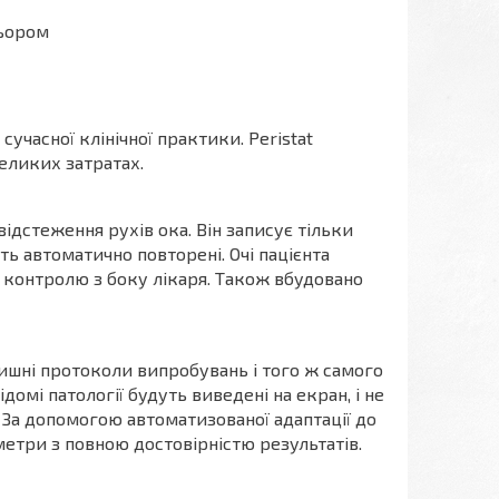
льором
часної клінічної практики. Peristat
еликих затратах.
дстеження рухів ока. Він записує тільки
ть автоматично повторені. Очі пацієнта
 контролю з боку лікаря. Також вбудовано
лишні протоколи випробувань і того ж самого
омі патології будуть виведені на екран, і не
 За допомогою автоматизованої адаптації до
аметри з повною достовірністю результатів.