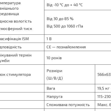
мпература
Від -10 °С до + 40 °С
внішнього
редовища
Від 30 до 85 %
дносна вологість
Від 500 до 1060 гПа
мосферний тиск
асифікація ISM
1 В
дповідність
СЕ — познайомлення
ікуваний термін
10 років
ужби
Розміри
ок стимулятора
566х63
(Ш/В/Д)
Вага
19,5 кг
Напруга
115-230
Споживана потужність
Макс. 6