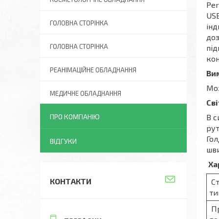
Per
USB
ГОЛОВНА СТОРІНКА
інд
доз
ГОЛОВНА СТОРІНКА
під
кон
РЕАНІМАЦІЙНЕ ОБЛАДНАННЯ
Ви
Мож
МЕДИЧНЕ ОБЛАДНАННЯ
Сві
ПРО КОМПАНІЮ
В с
рут
Гол
ВІДГУКИ
шви
Ха
КОНТАКТИ
Ст
ти
Пр