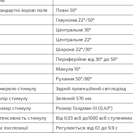
ля
андартні зорові поля
Повні 50°
Глаукома 22°/50°
Центральне 30°
Центральне 22°
Широке 22°/30°
Периферійне від 30° до 50°
Макула 10°
Рухання 50°/80°
ерело стимулу
Задній проекційний світлодіод
лір стимулу
Зелений 570 нм
змір стимулу
Розмір Голдман ІІІ (0,43°)
тенсивність стимулу
Від 0,03 асб до1000 асб ступенями 
с експозиції
Регулюється: від 0,1 до 9,9 с