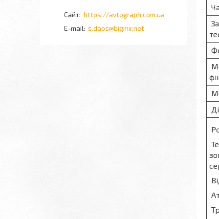
Ча
https://avtograph.com.ua
За
s.daos@bigmir.net
те
Фо
Ме
фі
Мо
Ді
Ро
Те
зо
се
Ві
Ат
Тр