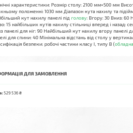
нічні характеристики: Розмір столу: 2100 мм×500 мм Висо
хньому положенні: 1030 мм Діапазон кута нахилу та підійма
більший кут нахилу панелі під
голову
: Вгору: 30 Вниз: 60
во: 15 найбільших кутів нахилу стільниці вперед і назад: с
з панелі для ніг: 90 Найбільший кут нахилу вгору панелі 
елі для спини: 40 Мінімальна відстань від столу у вертик
сифікація безпеки: робочі частини класу I, типу В (
обладн
ФОРМАЦІЯ ДЛЯ ЗАМОВЛЕННЯ
а:
529 536 ₴