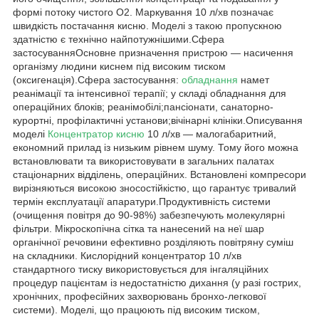
формі потоку чистого O2. Маркування 10 л/хв позначає
швидкість постачання кисню. Моделі з такою пропускною
здатністю є технічно найпотужнішими.Сфера
застосуванняОсновне призначення пристрою — насичення
організму людини киснем під високим тиском
(оксигенація).Сфера застосування:
обладнання
намет
реанімації та інтенсивної терапії; у складі обладнання для
операційних блоків; реанімобілі;пансіонати, санаторно-
курортні, профілактичні установи;вічінарні клініки.Описування
моделі
Концентратор кисню
10 л/хв — малогабаритний,
економний прилад із низьким рівнем шуму. Тому його можна
встановлювати та використовувати в загальних палатах
стаціонарних відділень, операційних. Встановлені компресори
вирізняються високою зносостійкістю, що гарантує тривалий
термін експлуатації апаратури.Продуктивність системи
(очищення повітря до 90-98%) забезпечують молекулярні
фільтри. Мікроскопічна сітка та нанесений на неї шар
органічної речовини ефективно розділяють повітряну суміш
на складники. Кислорідний концентратор 10 л/хв
стандартного тиску використовується для інгаляційних
процедур пацієнтам із недостатністю дихання (у разі гострих,
хронічних, професійних захворювань бронхо-легкової
системи). Моделі, що працюють під високим тиском,