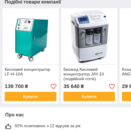
Подібні товари компанії
Кисневий концентратор
Биомед Кисневий
Конц
LF-H-10A
концентратор JAY-10
ANG
(подвійний потік)
139 700
35 640
29 
₴
₴
Купити
Купити
Про нас
92% позитивних з 12 відгуків за рік