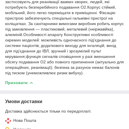
застосовують для реанімації важких хворих, людей, які
потребують безперебійного подавання O2.Корпус стійкий,
мобільний, його легко переміщати в приміщенні. Фіксацію
пристрою забезпечують спеціальні гальмівні пристрої на
коліщатках. За санітарними вимогами виробник робить корпус
під замовлення — пластиковий, металевий (неіржавійка),
алюміній.Особливості апарату Конструктивні особливості
окремих моделей: можливість одночасного під'єднання до
системи пацієнтів; додаткового виходу для інгаляцій; вихід
для під'єднання до ІВЛ; зручний і зрозумілий пульт
керування;функція сигналів сповіщення у разі зменшення
обсягу подавання O2 або повного припинення (актуально для
операційних, реанімації); безпека за рахунок немає балонів
під тиском (унеможливлює ризик вибуху).
Приховати
Умови доставки
Доставка здійснюється тільки по передоплаті.
Нова Пошта