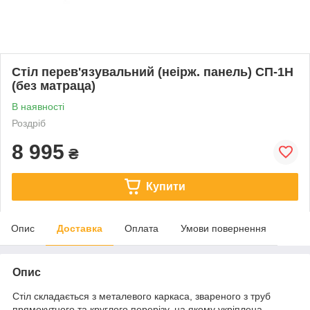
Стіл перев'язувальний (неірж. панель) СП-1Н
(без матраца)
В наявності
Роздріб
8 995
₴
Купити
Опис
Доставка
Оплата
Умови повернення
Опис
Стіл складається з металевого каркаса, звареного з труб
прямокутного та круглого перерізу, на якому укріплена