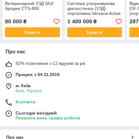
Ветеринарний УЗД SIUI
Система ультразвукова
Віде
Apogee CTS-800
діагностична (УЗД)
CR-3
портативна Versana Active
(пор
віде
80 000
1 400 000
287
₴
₴
Купити
Купити
Про нас
92% позитивних з 12 відгуків за рік
Працює з 04.11.2019
м. Київ
Київ, Україна
Контакти
Сьогодні вихідний
Показати весь графік роботи
Про нас