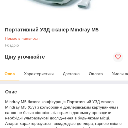
Портативний УЗД сканер Mindray M5
Немає в наявності
Роздріб
Ціну уточнюйте
Опис
Характеристики
Доставка
Оплата
Умови п
Опис
Mindray M5 базова конфігурація Портативний УЗД сканер
Mindray M5 (б/у) з кольоровим доплерівським картуванням і
вагою не більш ніж шість кілограмів дає змогу проводити
необхідні ультразвукові дослідження в будь-якому місці.
Апарат характеризується швидкодією доплера, гарною якістю