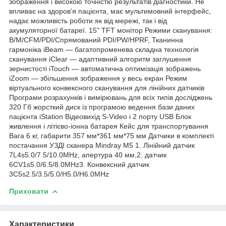
зображення і високою точністю результатів діагностики. Не
впливає на здоров'я пацієнта, має мультимовний інтерфейс,
надає можливість роботи як від мережі, так і від
акумуляторної батареї. 15" TFT монітор Режими сканування:
B/M/CFM/PDI/Спрямований PDI/PW/HPRF, Тканинна
гармоніка iBeam — багатопроменева складна технологія
сканування iClear — адаптивний алгоритм заглушення
зернистості iTouch — автоматична оптимізація зображень
iZoom — збільшення зображення у весь екран Режим
віртуального конвексного сканування для лінійних датчиків
Програми розрахунків і вимірювань для всіх типів досліджень
320 Гб жорсткий диск із програмою ведення бази даних
пацієнта iStation Відеовихід S-Video і 2 порту USB Блок
живлення і літієво-іонна батарея Кейс для транспортування
Вага 6 кг, габарити 357 мм*361 мм*75 мм Датчики в комплекті
постачання УЗДІ сканера Mindray M5 1. Лінійний датчик
7L4s5.0/7.5/10.0MHz, апертура 40 мм,2. датчик
6СV1s5.0/6.5/8.0MHz3. Конвексний датчик
3С5s2.5/3.5/5.0/H5.0/H6.0MHz
Приховати
Характеристики