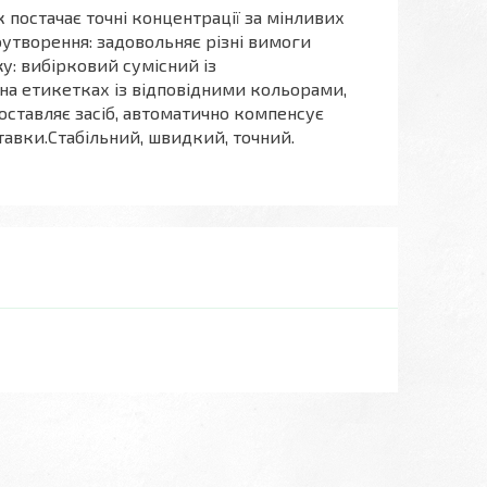
к постачає точні концентрації за мінливих
оутворення: задовольняє різні вимоги
жу: вибірковий сумісний із
 на етикетках із відповідними кольорами,
 доставляє засіб, автоматично компенсує
тавки.Стабільний, швидкий, точний.