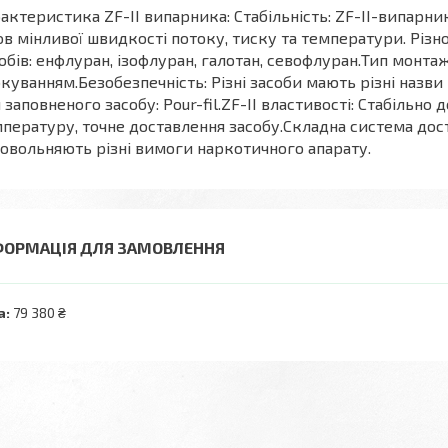
актеристика ZF-II випарника: Стабільність: ZF-II-випарни
в мінливої швидкості потоку, тиску та температури. Різн
обів: енфлуран, ізофлуран, галотан, севофлуран.Тип монта
куванням.Безобезпечність: Різні засоби мають різні назви
 заповненого засобу: Pour-fil.ZF-II властивості: Стабільно
пературу, точне доставлення засобу.Складна система дос
овольняють різні вимоги наркотичного апарату.
ФОРМАЦІЯ ДЛЯ ЗАМОВЛЕННЯ
а:
79 380 ₴