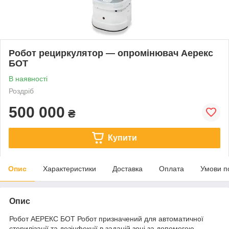
Робот рециркулятор — опромінювач Аерекс
БОТ
В наявності
Роздріб
500 000
₴
Купити
Опис
Характеристики
Доставка
Оплата
Умови п
Опис
Робот АЕРЕКС БОТ Робот призначений для автоматичної
стерилізації та дезінфекції в заданій зоні за допомогою