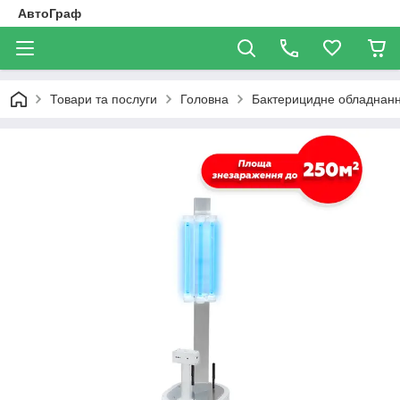
АвтоГраф
Товари та послуги
Головна
Бактерицидне обладнан