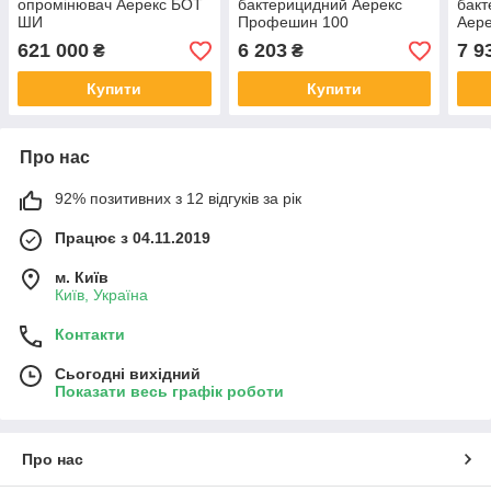
опромінювач Аерекс БОТ
бактерицидний Аерекс
бакт
ШИ
Профешин 100
Аере
621 000
6 203
7 9
₴
₴
Купити
Купити
Про нас
92% позитивних з 12 відгуків за рік
Працює з 04.11.2019
м. Київ
Київ, Україна
Контакти
Сьогодні вихідний
Показати весь графік роботи
Про нас