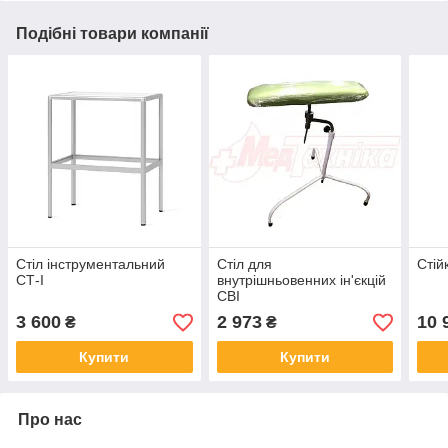
Подібні товари компанії
Стіл інструментальний
Стіл для
Стій
СТ-І
внутрішньовенних ін'єкцій
СВІ
3 600
2 973
10 
₴
₴
Купити
Купити
Про нас