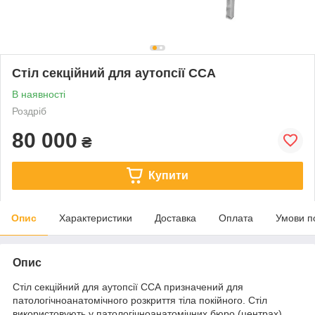
Стіл секційний для аутопсії ССА
В наявності
Роздріб
80 000
₴
Купити
Опис
Характеристики
Доставка
Оплата
Умови п
Опис
Стіл секційний для аутопсії ССА призначений для
патологічноанатомічного розкриття тіла покійного. Стіл
використовують у патологічноанатомічних бюро (центрах),