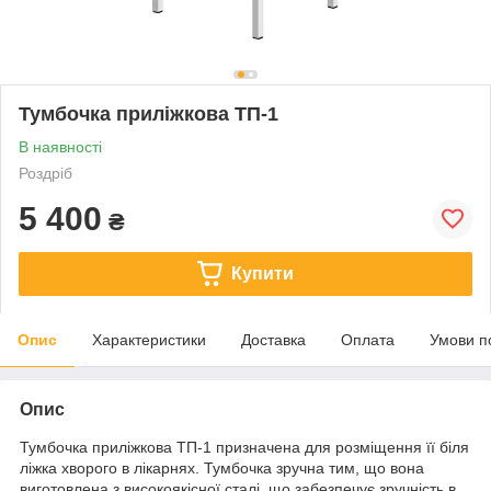
Тумбочка приліжкова ТП-1
В наявності
Роздріб
5 400
₴
Купити
Опис
Характеристики
Доставка
Оплата
Умови п
Опис
Тумбочка приліжкова ТП-1 призначена для розміщення її біля
ліжка хворого в лікарнях. Тумбочка зручна тим, що вона
виготовлена з високоякісної сталі, що забезпечує зручність в