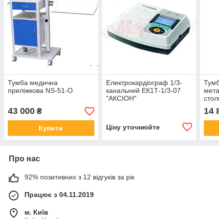
Тумба медична
Електрокардіограф 1/3-
Тумб
приліжкова NS-51-O
канальний ЕК1Т-1/3-07
мета
"АКСІОН"
стол
43 000
14 
₴
Ціну уточнюйте
Купити
Про нас
92% позитивних з 12 відгуків за рік
Працює з 04.11.2019
м. Київ