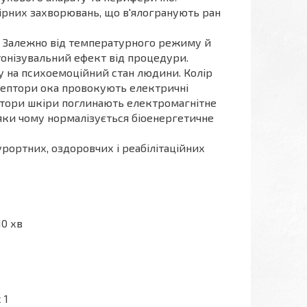
шкірних захворювань, що в'ялогранують ран
. Залежно від температурного режиму й
тонізувальний ефект від процедури.
ру на психоемоційний стан людини. Колір
цептори ока провокують електричні
птори шкіри поглинають електромагнітне
яки чому нормалізується біоенергетичне
рортних, оздоровчих і реабілітаційних
10 хв
 1