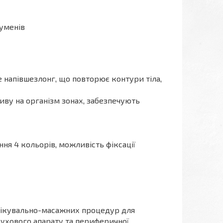
руменів
 напівшезлонг, що повторює контури тіла,
иву на організм зонах, забезпечують
ня 4 кольорів, можливість фіксації
 лікувально-масажних процедур для
-рухового апарату та периферичної