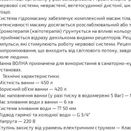
нервової системи, неврастенії, вегетосудинної дистонії, 
тощо.
Система гідромасажу забезпечує комплексний масаж тіла
інтенсивності масажу досягається розслаблювальний або 
Хромотерапія (квітотерапія) ґрунтується на впливі кольо
сприймається відразу декількома видами рецепторів. Ре
імпульси, які стимулюють роботу нервової системи. Реце
випромінювання, що виходить від світлового потоку, завд
поле людини.
Ванна ВОЛНА призначена для використання в санаторно-ку
установах.
Технічні характеристики:
Місткість ванни — 450 л
Корисний об'єм ванни — 420 л
Час наповнення ванни (у разі тиску в водомережі 5 Bar) — 
Час зливання води з ванни — 6 хв
Система зливання води — ⁇ 50 мм
Підвод гарячої та холодної води — G 3/4"
Напруга — 220 В
Ступінь захисту від уражень електричним струмом — Клас