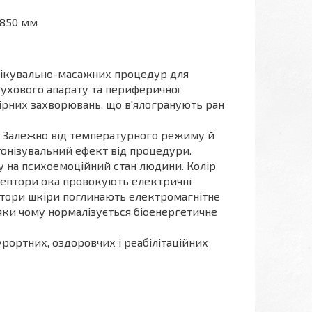
х850 мм
 лікувально-масажних процедур для
-рухового апарату та периферичної
шкірних захворювань, що в'ялогранують ран
. Залежно від температурного режиму й
тонізувальний ефект від процедури.
ру на психоемоційний стан людини. Колір
цептори ока провокують електричні
птори шкіри поглинають електромагнітне
яки чому нормалізується біоенергетичне
рортних, оздоровчих і реабілітаційних