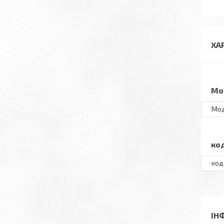
ХА
Мо
Мо
ко
код
ІН