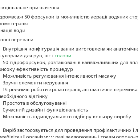
нкціональне призначення
ідромасаж 50 форсунок із можливістю аерації водяних ст
ромотерапія
нація води
овні переваги
Внутрішня конфігурація ванни виготовлена як анатомічне
з упорами для рук, ніг і
голови
50 гідрофорсунок, розташовані в найважливіших для впл
високу ефективність процедур
Можливість регулювання інтенсивності масажу
Зручні елементи керування
14 режимів роботи хромотерапії, автоматичне перемикан
необхідного відтінку
Простота в обслуговуванні
Сучасний дизайн і функціональність
Можливість індивідуального підбору кольору виробу
Виріб застосовується для проведення профілактичних і
реабілітації організму у разі захворювань і травм опорно