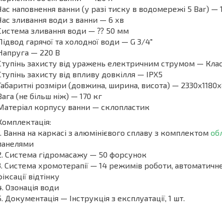
Час наповнення ванни (у разі тиску в водомережі 5 Bar) — 
Час зливання води з ванни — 6 хв
Система зливання води — ⁇ 50 мм
Підвод гарячої та холодної води — G 3/4"
Напруга — 220 В
Ступінь захисту від уражень електричним струмом — Клас
Ступінь захисту від впливу довкілля — IPX5
Габаритні розміри (довжина, ширина, висота) — 2330х1180
Вага (не більш ніж) — 170 кг
Матеріал корпусу ванни — склопластик
Комплектація:
1. Ванна на каркасі з алюмінієвого сплаву з комплектом
об
панелями
2. Система гідромасажу — 50 форсунок
3. Система хромотерапії — 14 режимів роботи, автоматичн
фіксації відтінку
4. Озонація води
5. Документація — Інструкція з експлуатації, 1 шт.