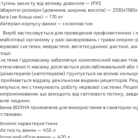
Ступінь захисту від впливу довкілля — IPX5
Габаритні розміри (довжина, ширина, висота) — 2330х1180
Вага (не більш ніж) — 170 кг
Матеріал корпусу ванни — склопластик
Виріб застосовується для проведення профілактичних і
реабілітації організму у разі захворювань і травм опорно
нервової системи, неврастенії, вегетосудинної дистонії, 
тощо.
Система гідромасажу забезпечує комплексний масаж тіла
інтенсивності масажу досягається розслаблювальний або 
Хромотерапія (квітотерапія) ґрунтується на впливі кольо
сприймається відразу декількома видами рецепторів. Ре
імпульси, які стимулюють роботу нервової системи. Реце
випромінювання, що виходить від світлового потоку, завд
поле людини.
Ванна ВОЛНА призначена для використання в санаторно-ку
установах.
Технічні характеристики:
Місткість ванни — 450 л
Корисний об'єм ванни — 420 л