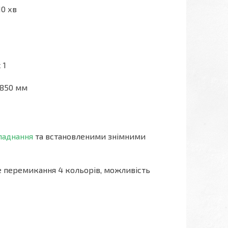
10 хв
 1
х850 мм
ладнання
та встановленими знімними
е перемикання 4 кольорів, можливість