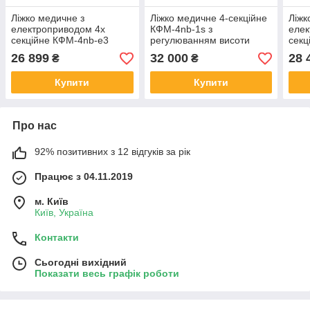
Ліжко медичне з
Ліжко медичне 4-секційне
Ліжк
електроприводом 4х
КФМ-4nb-1s з
елек
секційне КФМ-4nb-e3
регулюванням висоти
секц
26 899
32 000
28 
₴
₴
Купити
Купити
Про нас
92% позитивних з 12 відгуків за рік
Працює з 04.11.2019
м. Київ
Київ, Україна
Контакти
Сьогодні вихідний
Показати весь графік роботи