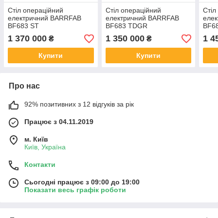
Стіл операційний
Стіл операційний
Стіл
електричний BARRFAB
електричний BARRFAB
еле
BF683 ST
BF683 TDGR
BF6
1 370 000
1 350 000
1 4
₴
₴
Купити
Купити
Про нас
92% позитивних з 12 відгуків за рік
Працює з 04.11.2019
м. Київ
Київ, Україна
Контакти
Сьогодні працює з 09:00 до 19:00
Показати весь графік роботи