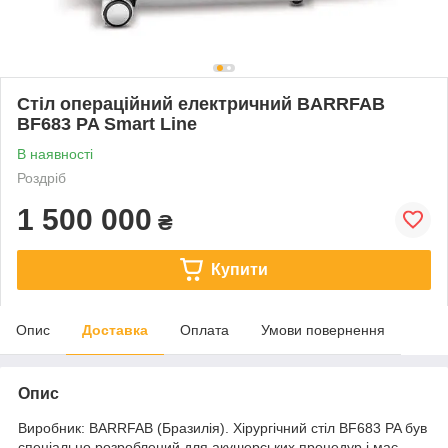
Стіл операційний електричний BARRFAB
BF683 PA Smart Line
В наявності
Роздріб
1 500 000
₴
Купити
Опис
Доставка
Оплата
Умови повернення
Опис
Виробник: BARRFAB (Бразилія). Хірургічний стіл BF683 PA був
спеціально розроблений для акушерських процедур і має