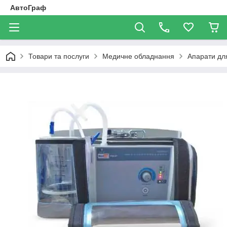
АвтоГраф
Товари та послуги
Медичне обладнання
Апарати для