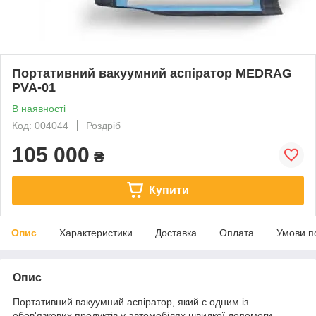
Портативний вакуумний аспіратор MEDRAG
PVA‐01
В наявності
Код: 004044
Роздріб
105 000
₴
Купити
Опис
Характеристики
Доставка
Оплата
Умови п
Опис
Портативний вакуумний аспіратор, який є одним із
обов'язкових продуктів у автомобілях швидкої допомоги.