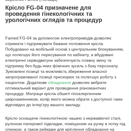
Крісло FG‑04 призначене для
проведення гінекологічних та
урологічних оглядів та процедур
Famed FG-04 за допомогою електроприводів дозволяє
отримати і підтримувати бажане положення крісла.
Побудовано на мобільній основі з центральним блокуванням,
що полегшує його пересування по кабінету, а вбудовані
електричні серводвигуни забезпечують плавну зміну та
підтримку без будь-яких фізичних зусиль з боку персоналу.
Зумовлені позиції та можливість збереження власної
запрограмованої позиції прискорює та полегшує роботу з
пацієнтом. Додаткове
обладнання
дозволяє вибрати
оптимальний варіант для проведення різноманітних
процедур. Матраци крісла обшиті гіпоалергенним
шкірозамінником, колір якого можна обрати з доступної гами
відповідно до інтер’єру вашого закладу.
Крісло оснащене гінекологічною чашею з нержавіючої сталі,
рулоном паперової підкладки, поміщеним на ручку в лотку під
спинкою, а також рейками для кріплення обладнання на