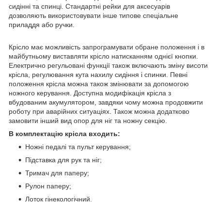
сидінні та спинці. Стандартні рейки для аксесуарів
дозволяють використовувати інше типове спеціальне
приладдя або ручки.
Крісло має можливість запрограмувати обране положення і в
майбутньому виставляти крісло натисканням однієї кнопки.
Електрично регульовані функції також включають зміну висоти
крісла, регулювання кута нахилу сидіння і спинки. Певні
положення крісла можна також змінювати за допомогою
ножного керування. Доступна модифікація крісла з
вбудованим акумулятором, завдяки чому можна продовжити
роботу при аварійних ситуаціях. Також можна додатково
замовити інший вид опор для ніг та ножну секцію.
В комплектацію крісла входить:
Ножні педалі та пульт керування;
Підставка для рук та ніг;
Тримач для паперу;
Рулон паперу;
Лоток гінекологічний.