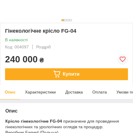
Гінекологічне крісло FG-04
В наявності
Код: 004097
Роздріб
240 000
₴
Купити
Опис
Характеристики
Доставка
Оплата
Умови п
Опис
Крісло гінекологічне FG‑04
призначене для проведення
гінекологічних та урологічних оглядів та процедур.
Виробник Famed (Польща)