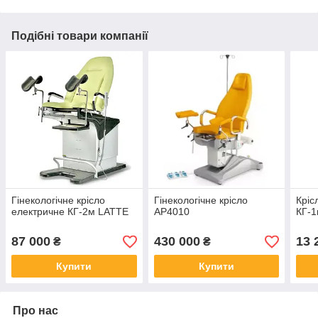
Подібні товари компанії
Гінекологічне крісло
Гінекологічне крісло
Кріс
електричне КГ-2м LATTE
AP4010
КГ-
87 000
430 000
13 
₴
₴
Купити
Купити
Про нас