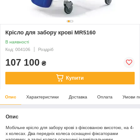
Крісло для забору крові MR5160
В наявності
Код: 004106
Роздріб
107 100
₴
Купити
Опис
Характеристики
Доставка
Оплата
Умови п
Опис
Мобільне крісло для забору крові з фіксованою висотою, на 4-
х колесах. Два передніх колеса оснащені фіксаторами
напрямку, а задні колеса оснащені індивідуальними