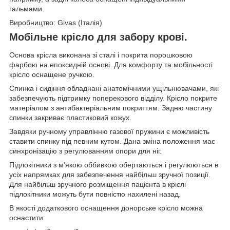
гальмами.
Виробництво: Givas (Італія)
Мобільне крісло для забору крові.
Основа крісла виконана зі сталі і покрита порошковою
фарбою на епоксидній основі. Для комфорту та мобільності
крісло оснащене ручкою.
Спинка і сидіння обладнані анатомічними ущільнювачами, які
забезпечують підтримку поперекового відділу. Крісло покрите
матеріалом з антибактеріальним покриттям. Задню частину
спинки закриває пластиковий кожух.
Завдяки ручному управлінню газової пружини є можливість
ставити спинку під певним кутом. Дана зміна положення має
синхронізацію з регулюванням опори для ніг.
Підлокітники з м'якою оббивкою обертаються і регулюються в
усіх напрямках для забезпечення найбільш зручної позиції.
Для найбільш зручного розміщення пацієнта в кріслі
підлокітники можуть бути повністю нахилені назад.
В якості додаткового оснащення донорське крісло можна
оснастити: