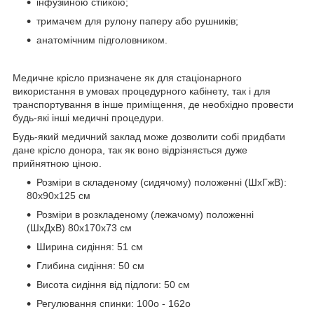
інфузійною стійкою;
тримачем для рулону паперу або рушників;
анатомічним підголовником.
Медичне крісло призначене як для стаціонарного
використання в умовах процедурного кабінету, так і для
транспортування в інше приміщення, де необхідно провести
будь-які інші медичні процедури.
Будь-який медичний заклад може дозволити собі придбати
дане крісло донора, так як воно відрізняється дуже
прийнятною ціною.
Розміри в складеному (сидячому) положенні (ШхГжВ):
80х90х125 см
Розміри в розкладеному (лежачому) положенні
(ШхДхВ) 80х170х73 см
Ширина сидіння: 51 см
Глибина сидіння: 50 см
Висота сидіння від підлоги: 50 см
Регулювання спинки: 100o - 162o