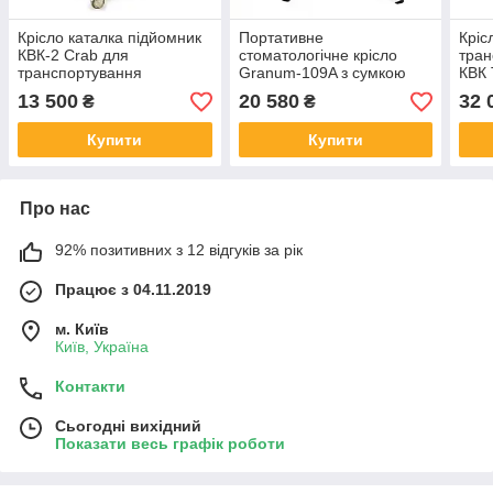
Крісло каталка підйомник
Портативне
Кріс
КВК-2 Crab для
стоматологічне крісло
тран
транспортування
Granum-109A з сумкою
КВК T
для транспортування
13 500
20 580
32 
₴
₴
Купити
Купити
Про нас
92% позитивних з 12 відгуків за рік
Працює з 04.11.2019
м. Київ
Київ, Україна
Контакти
Сьогодні вихідний
Показати весь графік роботи