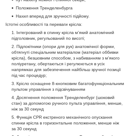
Положення Тренделенбурга
Нахил вперед для зручності підйому.
Істотні особливості та переваги крісла:
Інтегрований в спинку крісла м'який анатомічний
підголовник, регульований по висоті;
Підлокітники (опори для рук) анатомічної форми,
обтягнуті спеціальним матеріалом (матеріал оббивки
крісла), безшовним способом, з набиванням з м'якого
поліуретану, обертаються і регулюються в усіх
напрямках для забезпечення найбільш зручної позиції
під час процедур;
Крісло оснащене 8-кнопковим багатофункціональним
пультом управління з підсвічуванням
Досягнення положення Тренделенбург (шоковий
стан) за допомогою ручного пульта управління, менше,
ніж за 30 секунд
Функція CPR екстреного механічного опускання
спинки крісла в горизонтальне положення, менше ніж
за 30 секунд