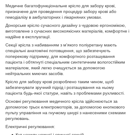
Медичне багатофункціональне крісло для забору крові,
призначене для проведення процедур забору крові або
гемодіалізу в амбулаторних і лікарняних умовах.
Донорське крісло сучасного дизайну з чудовою ергономікою,
виготовлене з сучасних високоякісних матеріалів, комфортне і
надійне в експлуатації.
Секції крісла з набиванням з м'якого поліуретану мають
спеціальні анатомічні потовщення, що забезпечують
поперекову підтримку, для комфортного розташування
пацієнта і обтягнуті спеціальним синтетичним вологостійким
матеріалом, який легко очищується за допомогою
нейтральних миючих засобів.
Крісло для забору крові розроблено таким чином, щоб
забезпечувати зручний підхід і розташування на ньому
пацієнта будь-якої статури, навіть з проблемами рухливості.
Основні регулювання медичного крісла здійснюються за
допомогою трьох електромоторів, за допомогою кнопкового
пульту управління на гнучкому шнурі з нанесеними схемами
регулювань.
Електричні регулювання:
Кут нахилу ножної і спинної секцій,