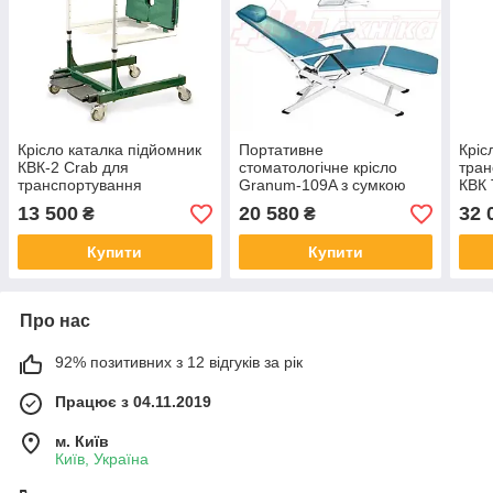
Крісло каталка підйомник
Портативне
Кріс
КВК-2 Crab для
стоматологічне крісло
тран
транспортування
Granum-109A з сумкою
КВК T
для транспортування
13 500
20 580
32 
₴
₴
Купити
Купити
Про нас
92% позитивних з 12 відгуків за рік
Працює з 04.11.2019
м. Київ
Київ, Україна