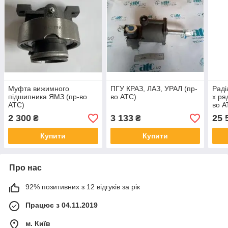
Муфта вижимного
ПГУ КРАЗ, ЛАЗ, УРАЛ (пр-
Раді
підшипника ЯМЗ (пр-во
во ATC)
х ря
ATC)
во A
2 300
3 133
25 
₴
₴
Купити
Купити
Про нас
92% позитивних з 12 відгуків за рік
Працює з 04.11.2019
м. Київ