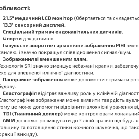
обливості:
21.5″ медичний LCD монітор
(Обертається та складаєтьс
13.3″ сенсорний дисплей.
Спеціальний тримач ендокавітальних датчиків.
4 порти
для датчиків.
Імпульсне зворотне гармонічне зображення PIHI
зменш
хвилею, і значно покращує співвідношення сигнал/шум.
Зображення зі зменшенням плям.
Технологія SRI значно зменшує небажані крапки, забезпеч
ехо для впевненої клінічної діагностики.
Панорамне зображення
може допомогти отримати розш
будову.
Еластографія
відіграє важливу роль у клінічній діагност
Еластографічне зображення може виявити твердість вузли
тому це може допомогти відрізнити злоякісні ураження ві
TDI (Тканинний доплер)
може контролювати локальний р
AMM
дозволяє розміщувати до 3 ліній зразків під будь-
товщину та потовщення стінки кожного шлуночка, що так
фракції викиду).