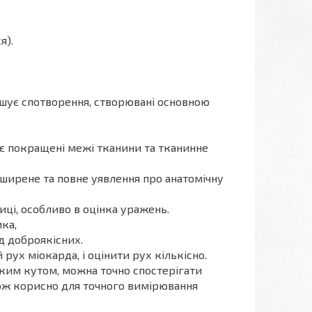
я).
ує спотворення, створювані основною
ує покращені межі тканини та тканинне
ирене та повне уявлення про анатомічну
иці, особливо в оцінка уражень.
ка,
д доброякісних.
ух міокарда, і оцінити рух кількісно.
яким кутом, можна точно спостерігати
ож корисно для точного вимірювання