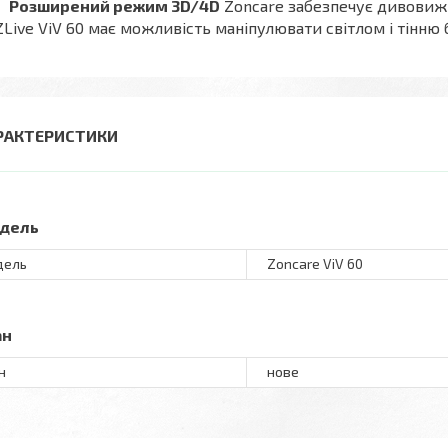
Розширений режим 3D/4D
Zoncare забезпечує дивовижн
ZLive ViV 60 має можливість маніпулювати світлом і тінню
РАКТЕРИСТИКИ
дель
дель
Zoncare ViV 60
ан
н
нове