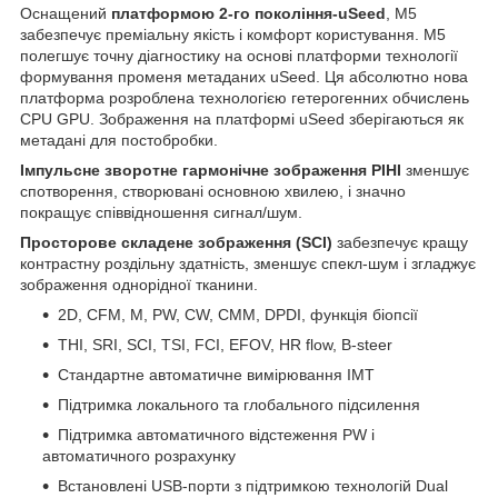
Оснащений
платформою 2-го покоління-uSeed
, М5
забезпечує преміальну якість і комфорт користування. M5
полегшує точну діагностику на основі платформи технології
формування променя метаданих uSeed. Ця абсолютно нова
платформа розроблена технологією гетерогенних обчислень
CPU GPU. Зображення на платформі uSeed зберігаються як
метадані для постобробки.
Імпульсне зворотне гармонічне зображення PIHI
зменшує
спотворення, створювані основною хвилею, і значно
покращує співвідношення сигнал/шум.
Просторове складене зображення (SCI)
забезпечує кращу
контрастну роздільну здатність, зменшує спекл-шум і згладжує
зображення однорідної тканини.
2D, CFM, M, PW, CW, CMM, DPDI, функція біопсії
THI, SRI, SCI, TSI, FCI, EFOV, HR flow, B-steer
Стандартне автоматичне вимірювання IMT
Підтримка локального та глобального підсилення
Підтримка автоматичного відстеження PW і
автоматичного розрахунку
Встановлені USB-порти з підтримкою технологій Dual