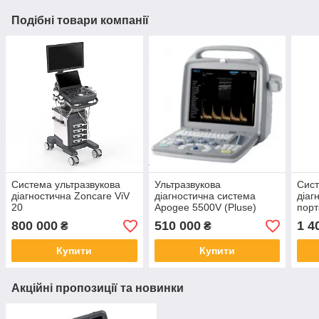
Подібні товари компанії
Система ультразвукова
Ультразвукова
Сист
діагностична Zoncare ViV
діагностична система
діаг
20
Apogee 5500V (Pluse)
порт
800 000
510 000
1 4
₴
₴
Купити
Купити
Акційні пропозиції та новинки