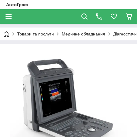
АвтоГраф
Товари та послуги
Медичне обладнання
Діагностич