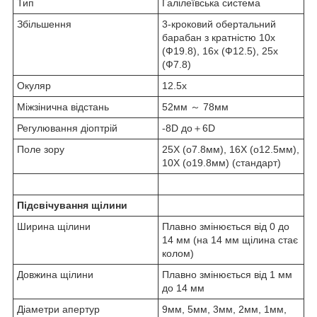
Тип
Галілеївська система
Збільшення
3-кроковий обертальний
барабан з кратністю 10х
(Ф19.8), 16х (Ф12.5), 25х
(Ф7.8)
Окуляр
12.5х
Міжзінична відстань
52мм ～ 78мм
Регулювання діоптрій
-8D до＋6D
Поле зору
25X (o7.8мм), 16X (o12.5мм),
10X (o19.8мм) (стандарт)
Підсвічування щілини
Ширина щілини
Плавно змінюється від 0 до
14 мм (на 14 мм щілина стає
колом)
Довжина щілини
Плавно змінюється від 1 мм
до 14 мм
Діаметри апертур
9мм, 5мм, 3мм, 2мм, 1мм,