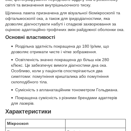
світлі та визначення внутрішньоочного тиску.
Щілинна лампа призначена для візуальної біомікроскопії та
офтальмоскопії ока, а також для іридодіагностики, яка
дозволяє діагностувати набуті і спадкові захворювання за
оцінкою адаптаційно-трофічних змін райдужної оболонки ока.
Основні властивості
Роздільна здатність покращена до 180 Ip/мм, що
дозволяє отримати чисте і чітке зображення.
Освітленість значно покращена до більш ніж 280
кЛюкс. Це забезпечує вимоги діагностики дна ока.
Особливо, коли у пацієнтів спостерігаються два
симптоми: помутніння кришталика або помутніння
склоподібного тіла.
Сумісність з апланатаційним тонометром Гольдмана.
Покращена сумісність з різними брендами адаптерів
для лазерів.
Характеристики
Мікроскоп