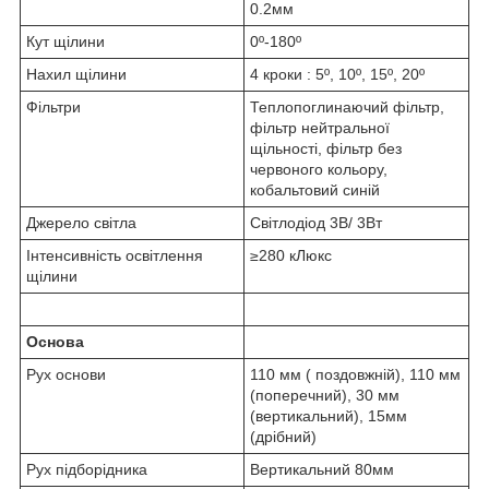
0.2мм
Кут щілини
0º-180º
Нахил щілини
4 кроки : 5º, 10º, 15º, 20º
Фільтри
Теплопоглинаючий фільтр,
фільтр нейтральної
щільності, фільтр без
червоного кольору,
кобальтовий синій
Джерело світла
Світлодіод 3В/ 3Вт
Інтенсивність освітлення
≥280 кЛюкс
щілини
Основа
Рух основи
110 мм ( поздовжній), 110 мм
(поперечний), 30 мм
(вертикальний), 15мм
(дрібний)
Рух підборідника
Вертикальний 80мм