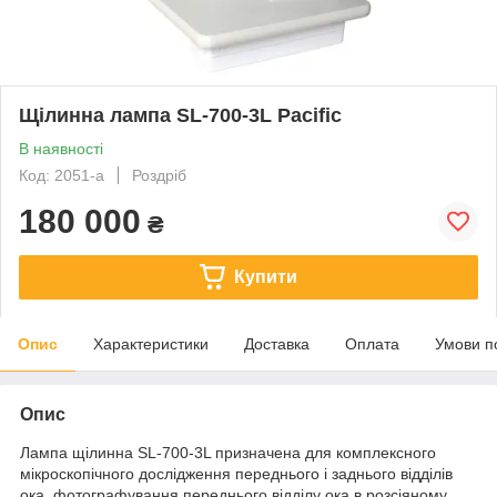
Щілинна лампа SL-700-3L Pacific
В наявності
Код: 2051-а
Роздріб
180 000
₴
Купити
Опис
Характеристики
Доставка
Оплата
Умови п
Опис
Лампа щілинна SL-700-3L призначена для комплексного
мікроскопічного дослідження переднього і заднього відділів
ока, фотографування переднього відділу ока в розсіяному