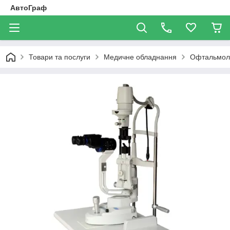
АвтоГраф
Товари та послуги
Медичне обладнання
Офтальмоло