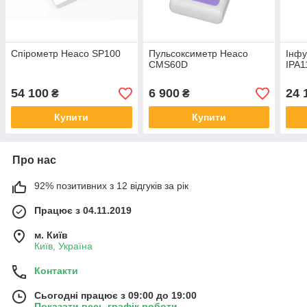
Спірометр Heaco SP100
Пульсоксиметр Heaco
Інфу
CMS60D
IPA1
54 100
6 900
24 
₴
₴
Купити
Купити
Про нас
92% позитивних з 12 відгуків за рік
Працює з 04.11.2019
м. Київ
Київ, Україна
Контакти
Сьогодні працює з 09:00 до 19:00
Показати весь графік роботи