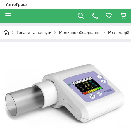
АвтоГраф
Товари та послуги
Медичне обладнання
Реанімацій