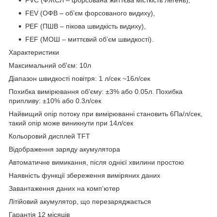
FVC (ФЖЄЛ – форсована життєва місткість легень),
FEV (ОФВ – об’єм форсованого видиху),
PEF (ПШВ – пікова швидкість видиху),
FEF (МОШ – миттєвий об’єм швидкості).
Характеристики
Максимальний об'єм: 10л
Діапазон швидкості повітря: 1 л/сек ~16л/сек
Похибка вимірювання об'єму: ±3% або 0.05л. Похибка
припливу: ±10% або 0.3л/сек
Найвищий опір потоку при вимірюванні становить 6Па/л/сек,
такий опір може виникнути при 14л/сек
Кольоровий дисплей TFT
Відображення заряду акумулятора
Автоматичне вимикання, після однієї хвилини простою
Наявність функції збереження виміряних даних
Завантаження даних на комп'ютер
Літійовий акумулятор, що перезаряджається
Гарантія 12 місяців